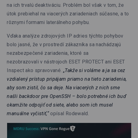
na ich trvalú deaktiváciu. Problém bol však v tom, že
útok prebiehal na viacerých zariadeniach súčasne, a to
rôznymi formami laterálneho pohybu.
Vďaka analýze zdrojových IP adries týchto pohybov
bolo jasné, že v prostredí zákazníka sa nachádzajú
nezabezpečené zariadenia, ktoré sa
nezobrazovali v nástrojoch ESET PROTECT ani ESET
Inspect ako spravované.
„Takže si voláme a ja sa cez
vzdialený prístup pripájam priamo na tieto zariadenia,
aby som zistil, čo sa deje. Na viacerých z nich sme
našli backdoor pre OpenSSH – bolo potrebné ich buď
okamžite odpojiť od siete, alebo som ich musel
manuálne vyčistiť,“
opísal Rodewald.