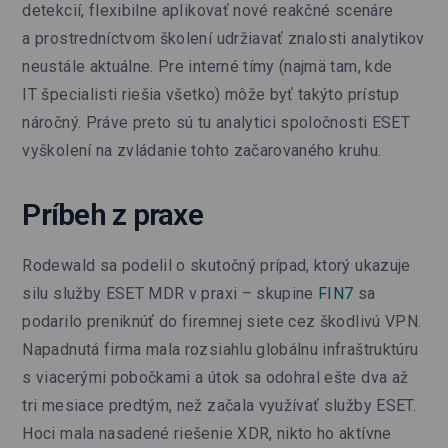
detekcií, flexibilne aplikovať nové reakčné scenáre
a prostredníctvom školení udržiavať znalosti analytikov
neustále aktuálne. Pre interné tímy (najmä tam, kde
IT špecialisti riešia všetko) môže byť takýto prístup
náročný. Práve preto sú tu analytici spoločnosti ESET
vyškolení na zvládanie tohto začarovaného kruhu.
Príbeh z praxe
Rodewald sa podelil o skutočný prípad, ktorý ukazuje
silu služby ESET MDR v praxi – skupine
FIN7
sa
podarilo preniknúť do firemnej siete cez škodlivú VPN.
Napadnutá firma mala rozsiahlu globálnu infraštruktúru
s viacerými pobočkami a útok sa odohral ešte dva až
tri mesiace predtým, než začala využívať služby ESET.
Hoci mala nasadené riešenie XDR, nikto ho aktívne