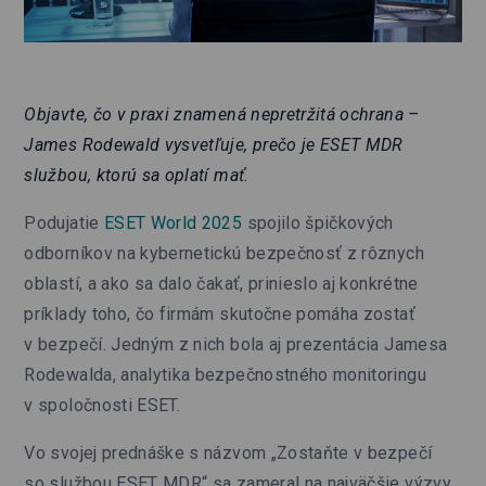
Objavte, čo v praxi znamená nepretržitá ochrana –
James Rodewald vysvetľuje, prečo je ESET MDR
službou, ktorú sa oplatí mať.
Podujatie
ESET World 2025
spojilo špičkových
odborníkov na kybernetickú bezpečnosť z rôznych
oblastí, a ako sa dalo čakať, prinieslo aj konkrétne
príklady toho, čo firmám skutočne pomáha zostať
v bezpečí. Jedným z nich bola aj prezentácia Jamesa
Rodewalda, analytika bezpečnostného monitoringu
v spoločnosti ESET.
Vo svojej prednáške s názvom „Zostaňte v bezpečí
so službou ESET MDR“ sa zameral na najväčšie výzvy,