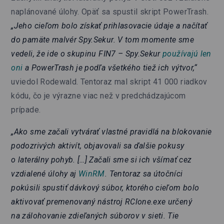
naplánované úlohy. Opäť sa spustil skript PowerTrash.
„Jeho cieľom bolo získať prihlasovacie údaje a načítať
do pamäte malvér Spy.Sekur. V tom momente sme
vedeli, že ide o skupinu FIN7 – Spy.Sekur
používajú len
oni
a PowerTrash je podľa všetkého tiež ich výtvor,“
uviedol Rodewald. Tentoraz mal skript 41 000 riadkov
kódu, čo je výrazne viac než v predchádzajúcom
prípade.
„Ako sme začali vytvárať vlastné pravidlá na blokovanie
podozrivých aktivít, objavovali sa ďalšie pokusy
o laterálny pohyb. […] Začali sme si ich všímať cez
vzdialené úlohy aj
WinRM
. Tentoraz sa útočníci
pokúsili spustiť dávkový súbor, ktorého cieľom bolo
aktivovať premenovaný nástroj RClone.exe určený
na zálohovanie zdieľaných súborov v sieti. Tie