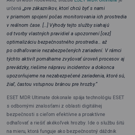
určená
„pre zákazníkov, ktorí chcú byť s nami
v priamom spojení počas monitorovania ich prostredia
v reálnom čase. […] Výhody tejto služby siahajú
od tvorby vlastných pravidiel a upozornení [cez]
optimalizáciu bezpečnostného prostredia… až
po odhaľovanie nezabezpečených zariadení. V rámci
týchto aktivít pomáhame zvyšovať úroveň procesov aj
prevádzky, riešime nápravu incidentov a dokonca
upozorňujeme na nezabezpečené zariadenia, ktoré sú,
žiaľ, častou vstupnou bránou pre hrozby.“
ESET MDR Ultimate dokonale spája technológiu ESET
s odbornými znalosťami z oblasti digitálnej
bezpečnosti s cieľom efektívne a proaktívne
odhaľovať a riešiť akékoľvek hrozby. Ide o službu šitú
na mieru, ktorá funguje ako bezpečnostný dáždnik