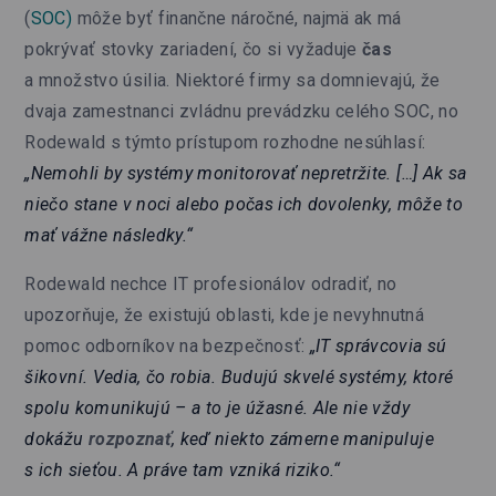
(
SOC)
môže byť finančne náročné, najmä ak má
pokrývať stovky zariadení, čo si vyžaduje
čas
a množstvo úsilia. Niektoré firmy sa domnievajú, že
dvaja zamestnanci zvládnu prevádzku celého SOC, no
Rodewald s týmto prístupom rozhodne nesúhlasí:
„Nemohli by systémy monitorovať nepretržite. […] Ak sa
niečo stane v noci alebo počas ich dovolenky, môže to
mať vážne následky.“
Rodewald nechce IT profesionálov odradiť, no
upozorňuje, že existujú oblasti, kde je nevyhnutná
pomoc odborníkov na bezpečnosť:
„IT správcovia sú
šikovní. Vedia, čo robia. Budujú skvelé systémy, ktoré
spolu komunikujú – a to je úžasné. Ale nie vždy
dokážu
rozpoznať
, keď niekto zámerne manipuluje
s ich sieťou. A práve tam vzniká riziko.“