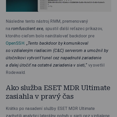
Následne tento nástroj RMM, premenovaný
na
romfusclient.exe,
spustil ďalší reťazec príkazov,
ktorého cieľom bolo nainštalovať backdoor pre
OpenSSH
.
„Tento backdoor by komunikoval
so vzdialeným riadiacim (C&C) serverom a umožnil by
útočníkovi vytvoriť tunel cez napadnuté zariadenie
a ďalej útočiť na ostatné zariadenia v sieti,“
vysvetlil
Rodewald.
Ako služba ESET MDR Ultimate
zasiahla v pravý čas
Krátko po nasadení služby ESET MDR Ultimate
zachytili analytici laterálny pohyb v sieti cez vzdialene