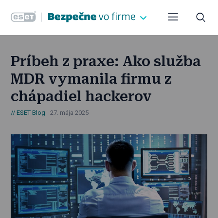
Príbeh z praxe: Ako služba
MDR vymanila firmu z
chápadiel hackerov
ESET Blog
27. mája 2025