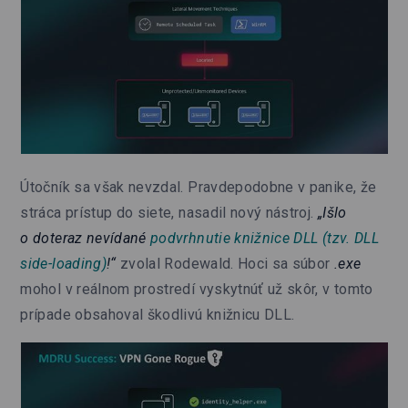
Útočník sa však nevzdal. Pravdepodobne v panike, že
stráca prístup do siete, nasadil nový nástroj.
„Išlo
o doteraz nevídané
podvrhnutie knižnice DLL (tzv. DLL
side-loading)
!“
zvolal Rodewald. Hoci sa súbor
.exe
mohol v reálnom prostredí vyskytnúť už skôr, v tomto
prípade obsahoval škodlivú knižnicu DLL.