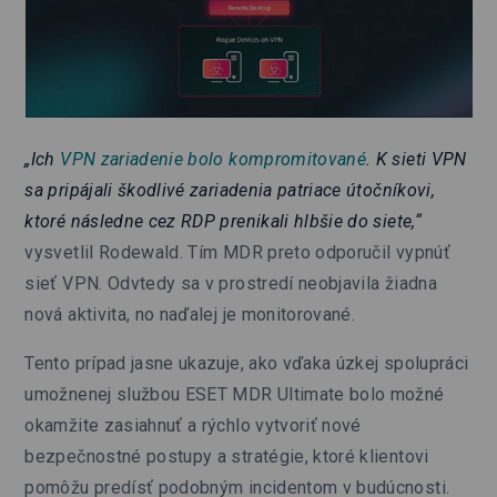
„Ich
VPN zariadenie bolo kompromitované
. K sieti VPN
sa pripájali škodlivé zariadenia patriace útočníkovi,
ktoré následne cez RDP prenikali hlbšie do siete,“
vysvetlil Rodewald. Tím MDR preto odporučil vypnúť
sieť VPN. Odvtedy sa v prostredí neobjavila žiadna
nová aktivita, no naďalej je monitorované.
Tento prípad jasne ukazuje, ako vďaka úzkej spolupráci
umožnenej službou ESET MDR Ultimate bolo možné
okamžite zasiahnuť a rýchlo vytvoriť nové
bezpečnostné postupy a stratégie, ktoré klientovi
pomôžu predísť podobným incidentom v budúcnosti.