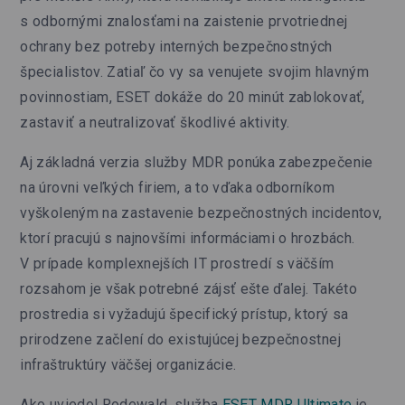
s odbornými znalosťami na zaistenie prvotriednej
ochrany bez potreby interných bezpečnostných
špecialistov. Zatiaľ čo vy sa venujete svojim hlavným
povinnostiam, ESET dokáže do 20 minút zablokovať,
zastaviť a neutralizovať škodlivé aktivity.
Aj základná verzia služby MDR ponúka zabezpečenie
na úrovni veľkých firiem, a to vďaka odborníkom
vyškoleným na zastavenie bezpečnostných incidentov,
ktorí pracujú s najnovšími informáciami o hrozbách.
V prípade komplexnejších IT prostredí s väčším
rozsahom je však potrebné zájsť ešte ďalej. Takéto
prostredia si vyžadujú špecifický prístup, ktorý sa
prirodzene začlení do existujúcej bezpečnostnej
infraštruktúry väčšej organizácie.
Ako uviedol Rodewald, služba
ESET MDR Ultimate
je