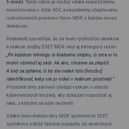
5 minút
. Tento výkon je možný vďaka nepretržitému
monitorovaniu v štýle SOC a neustálemu zlepšovaniu
rozhodovacích procesov tímov MDR s každou novou
detekciou.
Rodewald vysvetľuje, že za touto rýchlosťou detekcie
a reakcie služby ESET MDR stojí aj tréningový režim:
„Pri každom tréningu si kladieme otázku, či sme si to
mohli všimnúť aj skôr. Ak áno, chceme sa zlepšiť.
A tiež sa pýtame, či by ste vedeli túto [hrozbu]
identifikovať, keby ste ju videli v reálnom prostredí.“
Príslušné tímy zároveň sledujú výskum v oblasti
kybernetických hrozieb, aby dokázali rozpoznať aj
také, s ktorými sa ešte nestretli.
Vďaka tomu dokážu tímy MDR spoločnosti ESET
spoľahlivo odlíšiť falošné poplachy od skutočných