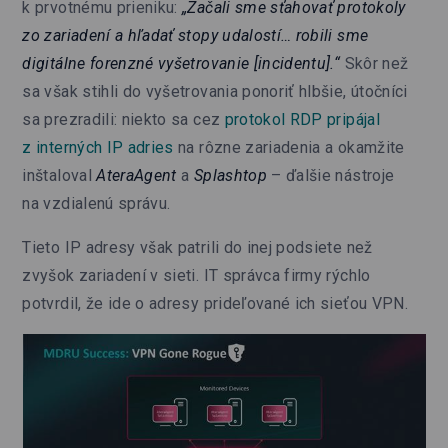
k prvotnému prieniku:
„Začali sme sťahovať protokoly
zo zariadení a hľadať stopy udalostí… robili sme
digitálne forenzné vyšetrovanie [incidentu].“
Skôr než
sa však stihli do vyšetrovania ponoriť hlbšie, útočníci
sa prezradili: niekto sa cez
protokol RDP pripájal
z interných IP adries
na rôzne zariadenia a okamžite
inštaloval
AteraAgent
a
Splashtop
– ďalšie nástroje
na vzdialenú správu.
Tieto IP adresy však patrili do inej podsiete než
zvyšok zariadení v sieti. IT správca firmy rýchlo
potvrdil, že ide o adresy prideľované ich sieťou VPN.