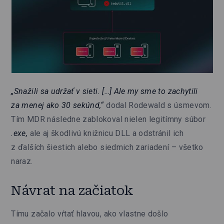
„Snažili sa udržať v sieti. […] Ale my sme to zachytili
za menej ako 30 sekúnd,“
dodal Rodewald s úsmevom.
Tím MDR následne zablokoval nielen legitímny súbor
.exe,
ale aj škodlivú knižnicu DLL a odstránil ich
z ďalších šiestich alebo siedmich zariadení – všetko
naraz.
Návrat na začiatok
Tímu začalo vŕtať hlavou, ako vlastne došlo