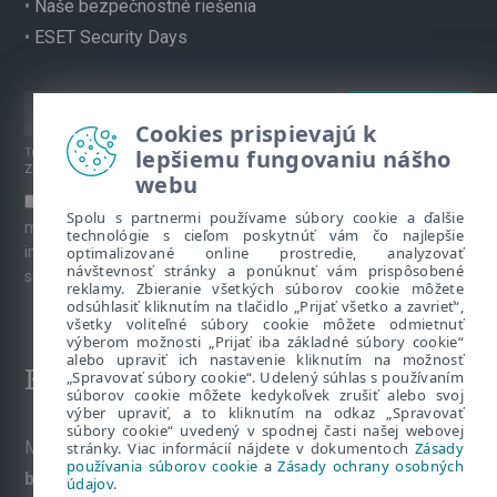
•
Naše bezpečnostné riešenia
•
ESET Security Days
Cookies prispievajú k
lepšiemu fungovaniu nášho
Túto stránku chráni reCAPTCHA, platia
Pravidlá ochrany súkromia
a
Zmluvné podmienky
spoločnosti Google.
webu
Súhlasím s prihlásením na odber newslettera a ďalších
Spolu s partnermi používame súbory cookie a ďalšie
marketingových materiálov prostredníctvom emailu. Viac
technológie s cieľom poskytnúť vám čo najlepšie
optimalizované online prostredie, analyzovať
informácií o spracúvaní osobných údajov je k dispozícii na
návštevnosť stránky a ponúknuť vám prispôsobené
stránke venovanej
Ochrane súkromia
.
reklamy. Zbieranie všetkých súborov cookie môžete
odsúhlasiť kliknutím na tlačidlo „Prijať všetko a zavrieť“,
všetky voliteľné súbory cookie môžete odmietnuť
výberom možnosti „Prijať iba základné súbory cookie“
alebo upraviť ich nastavenie kliknutím na možnosť
Kontakt
„Spravovať súbory cookie“. Udelený súhlas s používaním
súborov cookie môžete kedykoľvek zrušiť alebo svoj
výber upraviť, a to kliknutím na odkaz „Spravovať
súbory cookie“ uvedený v spodnej časti našej webovej
Máte nezodpovedané otázky? Napíšte nám:
stránky. Viac informácií nájdete v dokumentoch
Zásady
používania súborov cookie
a
Zásady ochrany osobných
bezpecnevofirme@eset.sk
údajov
.