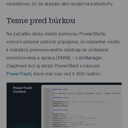
nesledoval, čo sa ukázalo ako recept na katastrofu.
Tesne pred búrkou
Na začiatku útoku niekto pomocou PowerShellu
vytvoril externé sieťové pripojenie, čo následne viedlo
k inštalácii premenovaného nástroja na vzdialené
monitorovanie a správu (RMM) – LiteManager.
Zaujímavý bol aj skript PowerShell s názvom
PowerTrash
, ktorý mal viac než 6 000 riadkov.