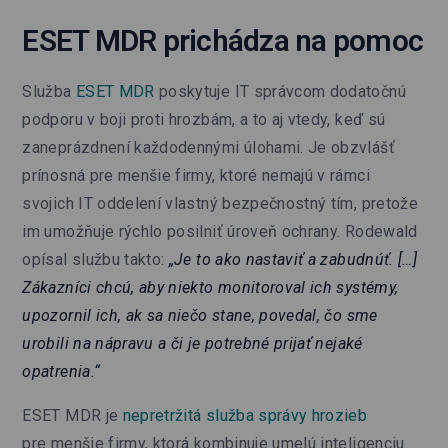
ESET MDR prichádza na pomoc
Služba
ESET MDR
poskytuje IT správcom dodatočnú
podporu v boji proti hrozbám, a to aj vtedy, keď sú
zaneprázdnení každodennými úlohami. Je obzvlášť
prínosná pre menšie firmy, ktoré nemajú v rámci
svojich IT oddelení vlastný bezpečnostný tím, pretože
im umožňuje rýchlo posilniť úroveň ochrany. Rodewald
opísal službu takto:
„Je to ako nastaviť a zabudnúť. […]
Zákazníci chcú, aby niekto monitoroval ich systémy,
upozornil ich, ak sa niečo stane, povedal, čo sme
urobili na nápravu a či je potrebné prijať nejaké
opatrenia.“
ESET MDR je
nepretržitá služba správy hrozieb
pre menšie firmy, ktorá kombinuje umelú inteligenciu