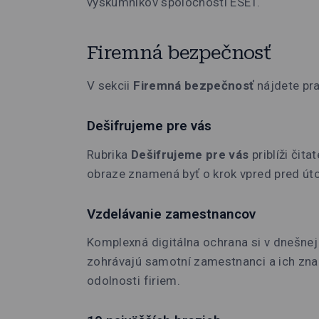
výskumníkov spoločnosti ESET.
Firemná bezpečnosť
V sekcii
Firemná bezpečnosť
nájdete pra
Dešifrujeme pre vás
Rubrika
Dešifrujeme pre vás
priblíži či
obraze znamená byť o krok vpred pred út
Vzdelávanie zamestnancov
Komplexná digitálna ochrana si v dnešnej
zohrávajú samotní zamestnanci a ich znal
odolnosti firiem.