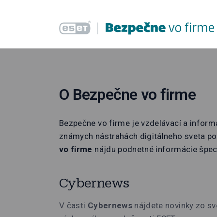
O Bezpečne vo firme
Bezpečne vo firme je vzdelávací a inform
známych nástrahách digitálneho sveta po
vo firme
nájdu podnetné informácie špeci
Cybernews
V časti
Cybernews
nájdete novinky zo sv