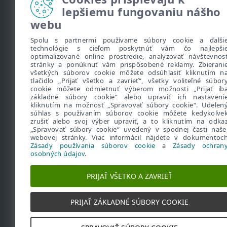
lepšiemu fungovaniu nášho
webu
Užitočné informácie
Spolu s partnermi používame súbory cookie a ďalši
technológie s cieľom poskytnúť vám čo najlepši
•
O Bezpečne vo firme
optimalizované online prostredie, analyzovať návštevnos
stránky a ponúknuť vám prispôsobené reklamy. Zbierani
•
Naše bezpečnostné riešenia
všetkých súborov cookie môžete odsúhlasiť kliknutím n
tlačidlo „Prijať všetko a zavrieť“, všetky voliteľné súbor
•
ESET Security Days
cookie môžete odmietnuť výberom možnosti „Prijať ib
základné súbory cookie“ alebo upraviť ich nastaveni
kliknutím na možnosť „Spravovať súbory cookie“. Udelen
súhlas s používaním súborov cookie môžete kedykoľve
zrušiť alebo svoj výber upraviť, a to kliknutím na odka
„Spravovať súbory cookie“ uvedený v spodnej časti naše
webovej stránky. Viac informácií nájdete v dokumentoc
Zásady používania súborov cookie
a
Zásady ochran
osobných údajov
.
PRIJAŤ VŠETKO A ZAVRIEŤ
PRIJAŤ ZÁKLADNÉ SÚBORY COOKIE