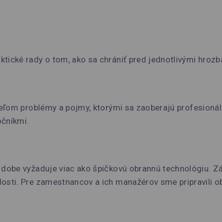
ktické rady o tom, ako sa chrániť pred jednotlivými hrozb
tateľom problémy a pojmy, ktorými sa zaoberajú profesioná
očníkmi.
 dobe vyžaduje viac ako špičkovú obrannú technológiu. Z
osti. Pre zamestnancov a ich manažérov sme pripravili obs