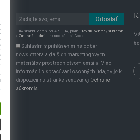
K
e
e
Túto stránku chráni reCAPTCHA, platia
Pravidlá ochrany súkromia
Má
ť
a
Zmluvné podmienky
spoločnosti Google.
e
be
a
Súhlasím s prihlásením na odber
y
newslettera a ďalších marketingových
a
e
materiálov prostredníctvom emailu. Viac
ý
k
informácií o spracúvaní osobných údajov je k
z
dispozícii na stránke venovanej
Ochrane
j
h
súkromia
.
y