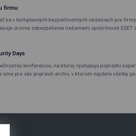
u firmu
ť sa v komplexných bezpečnostných riešeniach pre firmy 
isuje úrovne zabezpečenia riešeniami spoločnosti ESET a
rity Days
čnostnú konferenciu, na ktorej vystupujú poprední expert
 sme pre vás pripravili archív, v ktorom nájdete všetky p