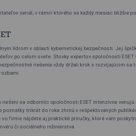
 čitateľov seriál, v rámci ktorého sa každý mesiac bližšie
SET
nym lídrom v oblasti kybernetickej bezpečnosti. Jej špičk
teľov po celom svete. Stovky expertov spoločnosti ESET 
 bezpečnostné riešenia vždy držali krok s rozvíjajúcim sa
hrozbami.
riešení sa odborníci spoločnosti ESET intenzívne venujú
 poznatky trikrát do roka zhrnú v rešpektovaných publiká
 vo firme nájdete aj praktické príručky, ktoré vám posky
éru či sociálneho inžinierstva.