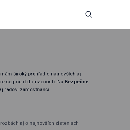
rmám široký prehľad o najnovších aj
 pre segment domácností. Na
Bezpečne
aj radoví zamestnanci.
hrozbách aj o najnovších zisteniach