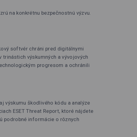
 pozrú na konkrétnu bezpečnostnú výzvu.
ový softvér chráni pred digitálnymi
v trinástich výskumných a vývojových
 technologickým progresom a ochránili
 aj výskumu škodlivého kódu a analýze
ciach ESET Threat Report, ktoré nájdete
tnú podrobné informácie o rôznych