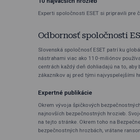
10 najväčších hrozieb
Experti spoločnosti ESET si pripravili pre
Odbornosť spoločnosti E
Slovenská spoločnosť ESET patrí ku globál
nástrahami viac ako 110-miliónov používa
centrách každý deň dohliadajú na to, aby
zákazníkov aj pred tými najvyspelejšími 
Expertné publikácie
Okrem vývoja špičkových bezpečnostných 
najnovších bezpečnostných hrozieb. Svoje
na tejto stránke. Okrem toho na Bezpečne
bezpečnostných hrozbách, vrátane ransomv