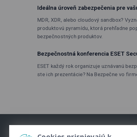
Ideálna úroveň zabezpečenia pre vaš
MDR, XDR, alebo cloudový sandbox? Vyzna
produktovú pyramídu, ktorá prehľadne pop
bezpečnostných produktov.
Bezpečnostná konferencia ESET Secu
ESET každý rok organizuje uznávanú bezpe
ste ich prezentácie? Na Bezpečne vo firme
Cookies prispievajú k