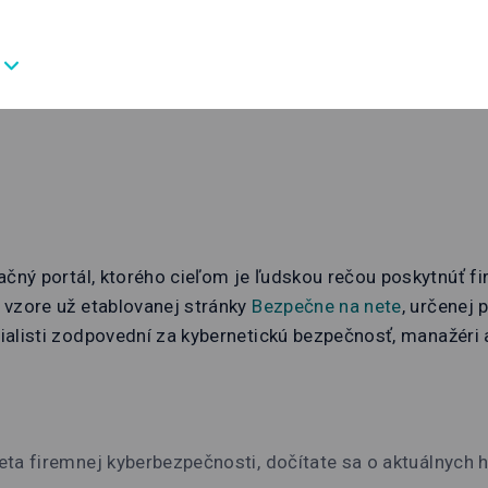
ačný portál, ktorého cieľom je ľudskou rečou poskytnúť fi
 vzore už etablovanej stránky
Bezpečne na nete
, určenej
alisti zodpovední za kybernetickú bezpečnosť, manažéri 
eta firemnej kyberbezpečnosti, dočítate sa o aktuálnych 