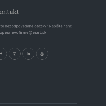
ontakt
te nezodpovedané otázky? Napíšte nám:
zpecnevofirme@eset.sk