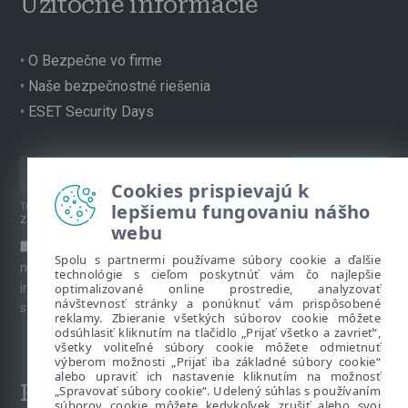
Užitočné informácie
•
O Bezpečne vo firme
•
Naše bezpečnostné riešenia
•
ESET Security Days
Cookies prispievajú k
lepšiemu fungovaniu nášho
Túto stránku chráni reCAPTCHA, platia
Pravidlá ochrany súkromia
a
Zmluvné podmienky
spoločnosti Google.
webu
Súhlasím s prihlásením na odber newslettera a ďalších
Spolu s partnermi používame súbory cookie a ďalšie
marketingových materiálov prostredníctvom emailu. Viac
technológie s cieľom poskytnúť vám čo najlepšie
optimalizované online prostredie, analyzovať
informácií o spracúvaní osobných údajov je k dispozícii na
návštevnosť stránky a ponúknuť vám prispôsobené
stránke venovanej
Ochrane súkromia
.
reklamy. Zbieranie všetkých súborov cookie môžete
odsúhlasiť kliknutím na tlačidlo „Prijať všetko a zavrieť“,
všetky voliteľné súbory cookie môžete odmietnuť
výberom možnosti „Prijať iba základné súbory cookie“
alebo upraviť ich nastavenie kliknutím na možnosť
Kontakt
„Spravovať súbory cookie“. Udelený súhlas s používaním
súborov cookie môžete kedykoľvek zrušiť alebo svoj