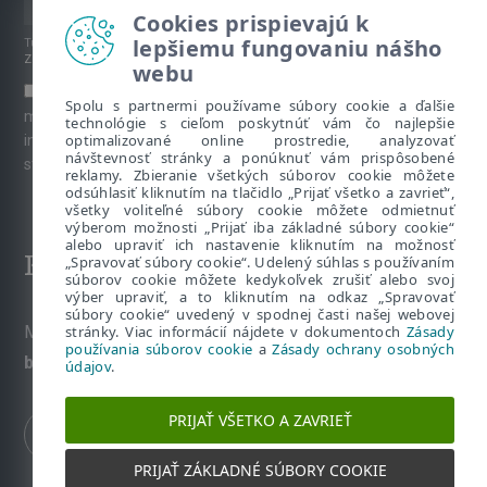
Cookies prispievajú k
lepšiemu fungovaniu nášho
Túto stránku chráni reCAPTCHA, platia
Pravidlá ochrany súkromia
a
Zmluvné podmienky
spoločnosti Google.
webu
Súhlasím s prihlásením na odber newslettera a ďalších
Spolu s partnermi používame súbory cookie a ďalšie
marketingových materiálov prostredníctvom emailu. Viac
technológie s cieľom poskytnúť vám čo najlepšie
optimalizované online prostredie, analyzovať
informácií o spracúvaní osobných údajov je k dispozícii na
návštevnosť stránky a ponúknuť vám prispôsobené
stránke venovanej
Ochrane súkromia
.
reklamy. Zbieranie všetkých súborov cookie môžete
odsúhlasiť kliknutím na tlačidlo „Prijať všetko a zavrieť“,
všetky voliteľné súbory cookie môžete odmietnuť
výberom možnosti „Prijať iba základné súbory cookie“
alebo upraviť ich nastavenie kliknutím na možnosť
Kontakt
„Spravovať súbory cookie“. Udelený súhlas s používaním
súborov cookie môžete kedykoľvek zrušiť alebo svoj
výber upraviť, a to kliknutím na odkaz „Spravovať
súbory cookie“ uvedený v spodnej časti našej webovej
Máte nezodpovedané otázky? Napíšte nám:
stránky. Viac informácií nájdete v dokumentoch
Zásady
používania súborov cookie
a
Zásady ochrany osobných
bezpecnevofirme@eset.sk
údajov
.
PRIJAŤ VŠETKO A ZAVRIEŤ
PRIJAŤ ZÁKLADNÉ SÚBORY COOKIE