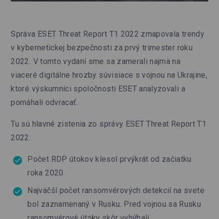
Správa ESET Threat Report T1 2022 zmapovala trendy
v kybernetickej bezpečnosti za prvý trimester roku
2022. V tomto vydaní sme sa zamerali najmä na
viaceré digitálne hrozby súvisiace s vojnou na Ukrajine,
ktoré výskumníci spoločnosti ESET analyzovali a
pomáhali odvracať.
Tu sú hlavné zistenia zo správy ESET Threat Report T1
2022:
Počet RDP útokov klesol prvýkrát od začiatku
roka 2020.
Najväčší počet ransomvérových detekcií na svete
bol zaznamenaný v Rusku. Pred vojnou sa Rusku
ransomvérové útoky skôr vyhýbali.