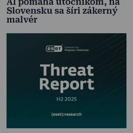
AI pomáha útočníkom, na
Slovensku sa šíri zákerný
malvér