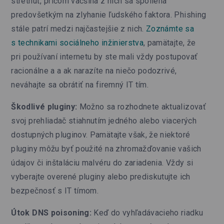
stretnúť, pričom väčšina z nich sa spolieha
predovšetkým na zlyhanie ľudského faktora. Phishing
stále patrí medzi najčastejšie z nich.
Zoznámte sa
s technikami sociálneho inžinierstva
, pamätajte, že
pri používaní internetu by ste mali vždy postupovať
racionálne a a ak narazíte na niečo podozrivé,
neváhajte sa obrátiť na firemný IT tím.
Škodlivé pluginy:
Možno sa rozhodnete aktualizovať
svoj prehliadač stiahnutím jedného alebo viacerých
dostupných pluginov. Pamätajte však, že niektoré
pluginy môžu byť použité na zhromažďovanie vašich
údajov či inštaláciu malvéru do zariadenia. Vždy si
vyberajte overené pluginy alebo prediskutujte ich
bezpečnosť s IT tímom.
Útok DNS poisoning:
Keď do vyhľadávacieho riadku