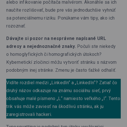
alebo infikovanie počítača malvérom. Akonáhle sa ich
naučíte rozlišovať, bude pre vás jednoduchšie vyhnúť
sa potenciálnemu riziku. Ponúkame vám tipy, ako ich
rozoznať.
Dávajte si pozor na nesprávne napísané URL
adresy a nejednoznačné znaky.
Počuli ste niekedy
o homoglyfických či homografických útokoch?
Kybernetickí zločinci môžu vytvoriť stránku s názvom
podobným inej stránke. Zmenu je často ťažké odhaliť.
Vidíte rozdiel medzi „Linkedln“ a „LinkedIn“? Zatiaľ čo
druhý názov odkazuje na známu sociálnu sieť, prvý
obsahuje malé písmeno „L“ namiesto veľkého „I“. Tento
trik vás môže zaviesť na škodlivú stránku, ak ju
zaregistrovali hackeri.
Typosquatting je podobný typ útoku využívajúci