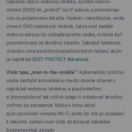
napíšete názov webovej stránky, systém názvov
domén (DNS) ho „preloží“ na IP adresu a presmeruje
vás na požadovanú lokalitu. Hackeri, nanešťastie, vedia
zmeniť DNS niektorých stránok, takže keď zadáte
webovú adresu do vyhľadávacieho riadku, môžete byť
presmerovaný na škodlivú lokalitu. Zabrániť takémuto
scenáru viete použitím bezpečnostných riešení, akým
je napríklad
ESET PROTECT Advanced
.
Útok typu „man-in-the-middle“:
Kybernetickí zločinci
vedia zachytiť komunikáciu medzi dvoma stranami,
napríklad webovou stránkou a používateľom,
a zhromažďovať tak citlivé údaje či inštalovať škodlivý
softvér do zariadenia. Môže k tomu dôjsť
aj pri používaní verejnej Wi-Fi, preto by ste pri pripájaní
k takýmto sieťam mali vždy dodržiavať základné
bezpečnostné zásady.