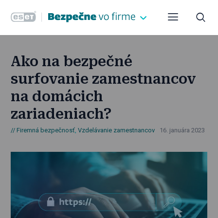
Ako na bezpečné
surfovanie zamestnancov
na domácich
zariadeniach?
Firemná bezpečnosť
,
Vzdelávanie zamestnancov
16. januára 2023