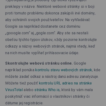
preklepy v názve. Niektoré webové stránky si v boji
proti tomuto problému dokonca zakúpili iné domény,
aby ochránili svojich používateľov. Na vyhľadávač
Google sa napríklad dostanete cez doménu
„gooogle.com“ aj „gogle.com“. Aby ste sa nestali
obeťou týchto typov útokov, vždy pozorne kontrolujte
odkazy a názvy webových stránok, najmä vtedy, keď
na nich musíte vypĺňať prihlasovacie údaje.
Skontrolujte webovú stránku online.
Google
napríklad ponúka
kontrolu stavu webových stránok
, kde
môžete zadať odkaz a nástroj danú adresu zanalyzuje.
Môžete tiež použiť
kontrolu URL adries na stránke
VirusTotal
alebo
stránku Who.is
, ktorá by vám mala
poskytnúť viac informácií o vlastníkovi stránky či
dátume jej registrácie.