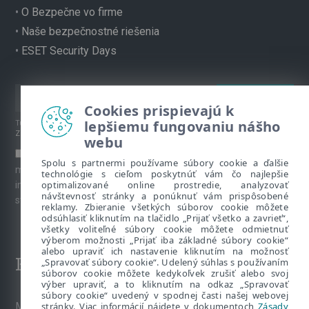
•
O Bezpečne vo firme
•
Naše bezpečnostné riešenia
•
ESET Security Days
Cookies prispievajú k
lepšiemu fungovaniu nášho
Túto stránku chráni reCAPTCHA, platia
Pravidlá ochrany súkromia
a
Zmluvné podmienky
spoločnosti Google.
webu
Súhlasím s prihlásením na odber newslettera a ďalších
Spolu s partnermi používame súbory cookie a ďalšie
marketingových materiálov prostredníctvom emailu. Viac
technológie s cieľom poskytnúť vám čo najlepšie
optimalizované online prostredie, analyzovať
informácií o spracúvaní osobných údajov je k dispozícii na
návštevnosť stránky a ponúknuť vám prispôsobené
stránke venovanej
Ochrane súkromia
.
reklamy. Zbieranie všetkých súborov cookie môžete
odsúhlasiť kliknutím na tlačidlo „Prijať všetko a zavrieť“,
všetky voliteľné súbory cookie môžete odmietnuť
výberom možnosti „Prijať iba základné súbory cookie“
alebo upraviť ich nastavenie kliknutím na možnosť
Kontakt
„Spravovať súbory cookie“. Udelený súhlas s používaním
súborov cookie môžete kedykoľvek zrušiť alebo svoj
výber upraviť, a to kliknutím na odkaz „Spravovať
súbory cookie“ uvedený v spodnej časti našej webovej
stránky. Viac informácií nájdete v dokumentoch
Zásady
Máte nezodpovedané otázky? Napíšte nám: