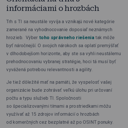
informáciami o hrozbách
Trh s TI sa neustále vyvíja a vznikajú nové kategórie
zamerané na vyhodnocovanie doposiaľ neznámych
hrozieb. Výber
toho správneho riešenia
tak môže
byť náročnejší. O svojich nárokoch sa oplatí premýšľať
v dlhodobejšom horizonte, aby ste sa vyhli neustálemu
prehodnocovaniu vybranej stratégie, hoci tá musí byť
vyvážená potrebou relevantnosti a agility.
Je tiež dôležité mať na pamäti, že vyspelosť vašej
organizácie bude zohrávať veľkú úlohu pri určovaní
počtu a typu služieb TI. Spoločnosti
so špecializovanými tímami a prostriedkami môžu
využívať až 15 zdrojov informácií o hrozbách
od komerčných cez bezplatné až po OSINT ponuky.