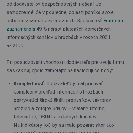
od dodávateľov bezpečnostných riešení. Je
samozrejmé, že v poslednej oblasti ponúka svoje
odborné znalosti viacero z nich. Spoločnosť
Forrester
zaznamenala
49 % nárast platených komerčných
informačných kanálov o hrozbách v rokoch 2021
až 2022.
Pri posudzovaní vhodnosti dodávateľa pre svoju firmu
sa však najlepšie zamerajte na nasledujúce body:
Kompletnosť:
Dodávateľ by mal ponúkať
komplexný prehľad informácií o hrozbách
pokrývajúci širokú škálu protivníkov, vektorov
hrozieb a zdrojov údajov – vrátane internej
telemetrie, OSINT a externých kanálov.
Na indikátory IoC by sa malo pozerať skôr ako