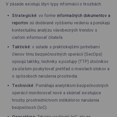
V zásade existujú štyri typy informácií o hrozbách:
Strategické
: vo forme
informačných dokumentov a
reportov
sú dodávané vyššiemu vedeniu a ponúkajú
kontextuálnu analýzu všeobecných trendov s
cieľom informovať čitateľa.
Taktické
: v súlade s praktickejšími potrebami
členov tímu bezpečnostných operácií (SecOps)
opisujú taktiky, techniky a postupy (TTP) útočníkov
za účelom poskytovať prehľad o miestach útokov a
o spôsoboch narušenia prostredia.
Technické
: Pomáhajú analytikom bezpečnostných
operácií monitorovať nové a skúmať existujúce
hrozby prostredníctvom indikátorov narušenia
bezpečnosti (IoC).
Operatívne
: Takisto využívajú IoC, ale na