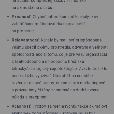
na súčasť komplexnej služby TI než ako
na samostatnú službu.
Presnosť:
Chybné informácie môžu analytikov
zahltiť šumom. Dodávatelia musia cieliť
na presnosť.
Relevantnosť:
Kanály by mali byť prispôsobené
vášmu špecifickému prostrediu, odvetviu a veľkosti
spoločnosti, ako aj tomu, čo je pre vašu organizáciu
z krátkodobého a dlhodobého hľadiska
takticky/strategicky najdôležitejšie. Zvážte tiež, kto
bude službu využívať. Oblasť TI sa neustále
rozširuje o nové osoby, dokonca aj o marketingové
a právne tímy či tímy zamerané na dodržiavanie
súladu s predpismi.
Včasnosť:
Hrozby sa menia rýchlo, takže ak má byť
akýkoľvek zdroj informácií užitočný, musí byť