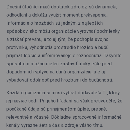
Dnešní útočníci majú dostatok zdrojov, sú dynamickí,
odhodlaní a dokážu využiť moment prekvapenia.
Informácie o hrozbách sú jedným z najlepších
spôsobov, ako môžu organizácie vyrovnať podmienky
a získať prevahu, a to aj tým, že pochopia svojho
protivníka, vyhodnotia prostredie hrozieb a budú
prijímať lepšie a informovanejšie rozhodnutia. Takýmto
spôsobom možno nielen zastaviť útoky ešte pred
dopadom ich vplyvu na danú organizáciu, ale aj
vybudovať odolnosť pred hrozbami do budúcnosti.
Každá organizácia si musí vybrať dodávateľa TI, ktorý
jej najviac sedí. Pri jeho hľadaní sa však presvedčte, že
ponúkané údaje sú prinajmenšom úplné, presné,
relevantné a včasné. Dôkladne spracované informačné
kanály výrazne šetria čas a zdroje vášho tímu.