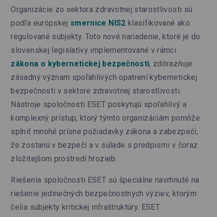
Organizácie zo sektora zdravotnej starostlivosti sú
podľa európskej
smernice NIS2
klasifikované ako
regulované subjekty. Toto nové nariadenie, ktoré je do
slovenskej legislatívy implementované v rámci
zákona o kybernetickej bezpečnosti
, zdôrazňuje
zásadný význam spoľahlivých opatrení kybernetickej
bezpečnosti v sektore zdravotnej starostlivosti.
Nástroje spoločnosti ESET poskytujú spoľahlivý a
komplexný prístup, ktorý týmto organizáciám pomôže
splniť mnohé prísne požiadavky zákona a zabezpečí,
že zostanú v bezpečí a v súlade s predpismi v čoraz
zložitejšom prostredí hrozieb.
Riešenia spoločnosti ESET sú špeciálne navrhnuté na
riešenie jedinečných bezpečnostných výziev, ktorým
čelia subjekty kritickej infraštruktúry. ESET