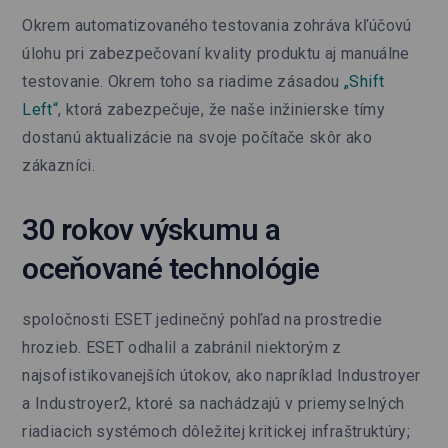
Okrem automatizovaného testovania zohráva kľúčovú
úlohu pri zabezpečovaní kvality produktu aj manuálne
testovanie. Okrem toho sa riadime zásadou
„Shift
Left“
, ktorá zabezpečuje, že naše inžinierske tímy
dostanú aktualizácie na svoje počítače skôr ako
zákazníci.
30 rokov výskumu a
oceňované technológie
spoločnosti ESET jedinečný pohľad na prostredie
hrozieb. ESET odhalil a zabránil niektorým z
najsofistikovanejších útokov, ako napríklad Industroyer
a Industroyer2, ktoré sa nachádzajú v priemyselných
riadiacich systémoch dôležitej kritickej infraštruktúry;