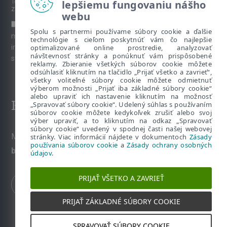
lepšiemu fungovaniu nášho
Túto stránku chráni reCAPTCHA, platia
Pravidlá ochrany súkromia
a
Zmluvné podmienky
spoločnosti Google.
webu
Súhlasím s prihlásením na odber newslettera a ďalších
Spolu s partnermi používame súbory cookie a ďalšie
marketingových materiálov prostredníctvom emailu. Viac
technológie s cieľom poskytnúť vám čo najlepšie
optimalizované online prostredie, analyzovať
informácií o spracúvaní osobných údajov je k dispozícii na
návštevnosť stránky a ponúknuť vám prispôsobené
stránke venovanej
Ochrane súkromia
.
reklamy. Zbieranie všetkých súborov cookie môžete
odsúhlasiť kliknutím na tlačidlo „Prijať všetko a zavrieť“,
všetky voliteľné súbory cookie môžete odmietnuť
výberom možnosti „Prijať iba základné súbory cookie“
alebo upraviť ich nastavenie kliknutím na možnosť
Kontakt
„Spravovať súbory cookie“. Udelený súhlas s používaním
súborov cookie môžete kedykoľvek zrušiť alebo svoj
výber upraviť, a to kliknutím na odkaz „Spravovať
súbory cookie“ uvedený v spodnej časti našej webovej
Máte nezodpovedané otázky? Napíšte nám:
stránky. Viac informácií nájdete v dokumentoch
Zásady
používania súborov cookie
a
Zásady ochrany osobných
bezpecnevofirme@eset.sk
údajov
.
PRIJAŤ VŠETKO A ZAVRIEŤ
PRIJAŤ ZÁKLADNÉ SÚBORY COOKIE
SPRAVOVAŤ SÚBORY COOKIE