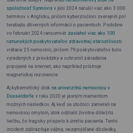
spoločnosť Synnovis
v júni 2024 narušil viac ako 3 000
termínov v Anglicku, pričom kyberzločinci zverejnili pol
terabajtu dôverných informácií o pacientoch. Podobne
vo februári 2024 ransomvér
zasiahol viac ako 100
rumunských poskytovateľov zdravotnej starostlivosti
vrátane 25 nemocníc, pričom 79 poskytovateľov bolo
vyradených z prevádzky a ochromil zariadenia
pripojené na internet, ako napríklad prístroje
magnetickej rezonancie.
Aj kybernetický útok
na univerzitnú nemocnicu v
Düsseldorfe
v roku 2020 je jasným mementom
možných následkov. Aj keď sa útočníci zamerali na
nemocnicu omylom, útok oddialil životne dôležitú
liečbu, čo tragicky prispelo k úmrtiu pacienta. Tento
incident zdôrazňuje vážne, nezamýšľané dôsledky,