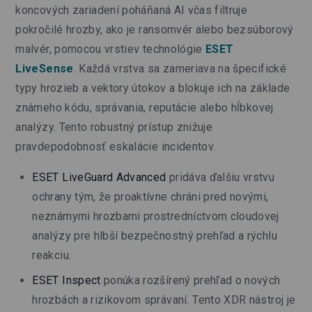
koncových zariadení poháňaná AI včas filtruje
pokročilé hrozby, ako je ransomvér alebo bezsúborový
malvér, pomocou vrstiev technológie
ESET
LiveSense
. Každá vrstva sa zameriava na špecifické
typy hrozieb a vektory útokov a blokuje ich na základe
známeho kódu, správania, reputácie alebo hĺbkovej
analýzy. Tento robustný prístup znižuje
pravdepodobnosť eskalácie incidentov.
ESET LiveGuard Advanced
pridáva ďalšiu vrstvu
ochrany tým, že proaktívne chráni pred novými,
neznámymi hrozbami prostredníctvom cloudovej
analýzy pre hlbší bezpečnostný prehľad a rýchlu
reakciu.
ESET Inspect
ponúka rozšírený prehľad o nových
hrozbách a rizikovom správaní. Tento XDR nástroj je