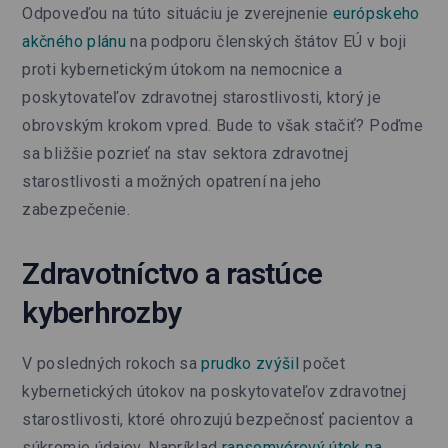
Odpoveďou na túto situáciu je zverejnenie
európskeho
akčného plánu
na podporu členských štátov EÚ v boji
proti kybernetickým útokom na nemocnice a
poskytovateľov zdravotnej starostlivosti, ktorý je
obrovským krokom vpred. Bude to však stačiť? Poďme
sa bližšie pozrieť na stav sektora zdravotnej
starostlivosti a možných opatrení na jeho
zabezpečenie.
Zdravotníctvo a rastúce
kyberhrozby
V posledných rokoch sa
prudko zvýšil
počet
kybernetických útokov na poskytovateľov zdravotnej
starostlivosti, ktoré ohrozujú bezpečnosť pacientov a
súkromie údajov. Napríklad
ransomvérový útok na