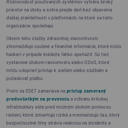
Rôznorodosť používaných systémov vytvára široký
priestor na útoky a sotva prejde deň bez objavenia
ďalšej zraniteľnosti v platformách, na ktoré sa tieto
organizácie spoliehajú.
Okrem toho služby zdravotnej starostlivosti
zhromažďujú osobné a finančné informácie, ktoré môžu
hackeri v prípade krádeže ľahko speňažiť. Sú tiež
vystavené útokom ransomvéru alebo DDoS, ktoré
môžu odoprieť prístup k sieťam alebo službám a
požadovať platbu.
Preto sa ESET zameriava na
prístup zameraný
predovšetkým na prevenciu
a ochranu kritickej
infraštruktúry ešte pred možným útokom pomocou
riešení, ktoré zmierňujú riziká a minimalizujú čas, ktorý
bezpečnostné tímy strávia reakciou na incidenty a