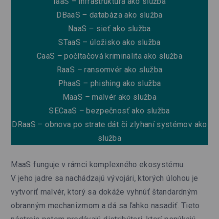
IaaS – infraštruktúra ako služba
DBaaS – databáza ako služba
NaaS – sieť ako služba
STaaS – úložisko ako služba
CaaS – počítačová kriminalita ako služba
RaaS – ransomvér ako služba
PhaaS – phishing ako služba
MaaS – malvér ako služba
SECaaS – bezpečnosť ako služba
DRaaS – obnova po strate dát či zlyhaní systémov ako
služba
MaaS funguje v rámci komplexného ekosystému.
V jeho jadre sa nachádzajú vývojári, ktorých úlohou je
vytvoriť malvér, ktorý sa dokáže vyhnúť štandardným
obranným mechanizmom a dá sa ľahko nasadiť. Tieto