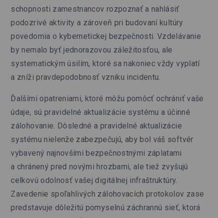
schopnosti zamestnancov rozpoznať a nahlásiť
podozrivé aktivity a zároveň pri budovaní kultúry
povedomia o kybernetickej bezpečnosti. Vzdelávanie
by nemalo byť jednorazovou záležitosťou, ale
systematickým úsilím, ktoré sa nakoniec vždy vyplatí
a zníži pravdepodobnosť vzniku incidentu.
Ďalšími opatreniami, ktoré môžu pomôcť ochrániť vaše
údaje, sú pravidelné aktualizácie systému a účinné
zálohovanie. Dôsledné a pravidelné aktualizácie
systému nielenže zabezpečujú, aby bol váš softvér
vybavený najnovšími bezpečnostnými záplatami
a chránený pred novými hrozbami, ale tiež zvyšujú
celkovú odolnosť vašej digitálnej infraštruktúry.
Zavedenie spoľahlivých zálohovacích protokolov zase
predstavuje dôležitú pomyselnú záchrannú sieť, ktorá