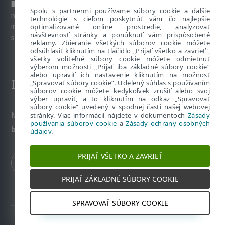
Súhlasím s prihlásením na odber newslettera a ďalších
Spolu s partnermi používame súbory cookie a ďalšie
marketingových materiálov prostredníctvom emailu. Viac
technológie s cieľom poskytnúť vám čo najlepšie
optimalizované online prostredie, analyzovať
informácií o spracúvaní osobných údajov je k dispozícii na
návštevnosť stránky a ponúknuť vám prispôsobené
stránke venovanej
Ochrane súkromia
.
reklamy. Zbieranie všetkých súborov cookie môžete
odsúhlasiť kliknutím na tlačidlo „Prijať všetko a zavrieť“,
všetky voliteľné súbory cookie môžete odmietnuť
výberom možnosti „Prijať iba základné súbory cookie“
alebo upraviť ich nastavenie kliknutím na možnosť
Kontakt
„Spravovať súbory cookie“. Udelený súhlas s používaním
súborov cookie môžete kedykoľvek zrušiť alebo svoj
výber upraviť, a to kliknutím na odkaz „Spravovať
súbory cookie“ uvedený v spodnej časti našej webovej
stránky. Viac informácií nájdete v dokumentoch
Zásady
Máte nezodpovedané otázky? Napíšte nám:
používania súborov cookie
a
Zásady ochrany osobných
bezpecnevofirme@eset.sk
údajov
.
PRIJAŤ VŠETKO A ZAVRIEŤ
PRIJAŤ ZÁKLADNÉ SÚBORY COOKIE
SPRAVOVAŤ SÚBORY COOKIE
2022 - 2026 Copyright © ESET, spol. s r.o. Všetky práva