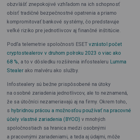
obzvlášť znepokojivé vzhľadom na ich schopnosť
obísť tradičné bezpečnostné opatrenia a priamo
kompromitovať bankové systémy, čo predstavuje
veľké riziko pre jednotlivcov aj finančné inštitúcie.
Podľa telemetrie spoločnosti ESET
vzrástol počet
cryptostealerov v druhom polroku 2023 o viac ako
68 %
, a to v dôsledku rozšírenia infostealeru
Lumma
Stealer
ako malvéru ako služby.
Infostealery sú bežne prispôsobené na útoky
na osobné zariadenia jednotlivcov, ale to neznamená,
že sa útočníci nezameriavajú aj na firmy. Okrem toho,
s
hybridnou prácou a možnosťou používať na pracovné
účely vlastné zariadenia (BYOD)
v mnohých
spoločnostiach sa hranica medzi osobnými
a pracovnými zariadeniami, a teda aj údajmi, môže