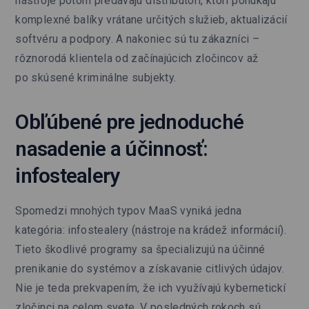
nástroje potom predávajú distribútori, ktorí ponúkajú
komplexné balíky vrátane určitých služieb, aktualizácií
softvéru a podpory. A nakoniec sú tu zákazníci –
rôznorodá klientela od začínajúcich zločincov až
po skúsené kriminálne subjekty.
Obľúbené pre jednoduché
nasadenie a účinnosť:
infostealery
Spomedzi mnohých typov MaaS vyniká jedna
kategória: infostealery (nástroje na krádež informácií).
Tieto škodlivé programy sa špecializujú na účinné
prenikanie do systémov a získavanie citlivých údajov.
Nie je teda prekvapením, že ich využívajú kybernetickí
zločinci na celom svete. V posledných rokoch sú