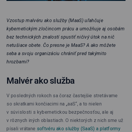
Vzostup malvéru ako služby (MaaS) uľahčuje
kybernetickým zločincom prácu a umožňuje aj osobám
bez technických znalostí spustiť ničivý útok na nič
netušiace obete. Čo presne je MaaS? A ako môžete
seba a svoju organizáciu chrániť pred takýmito
hrozbami?
Malvér ako služba
V posledných rokoch sa čoraz častejšie stretávame
so skratkami končiacimi na „aaS“, a to nielen
v súvislosti s kybernetickou bezpečnosťou, ale aj
v rôznych iných oblastiach. O niektorých z nich sme už
písali vrátane
softvéru ako služby (SaaS) a platformy