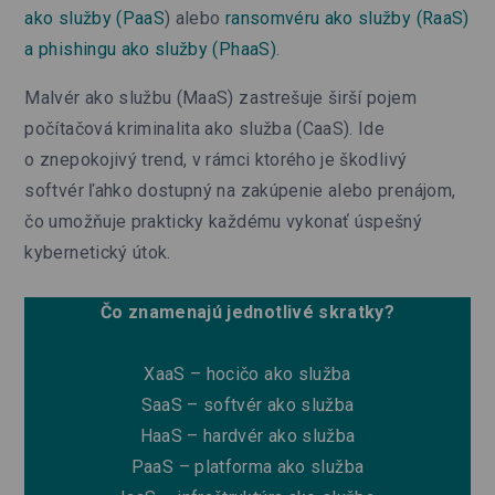
ako služby (PaaS
) alebo
ransomvéru ako služby (RaaS)
a phishingu ako služby (PhaaS)
.
Malvér ako službu (MaaS) zastrešuje širší pojem
počítačová kriminalita ako služba (CaaS). Ide
o znepokojivý trend, v rámci ktorého je škodlivý
softvér ľahko dostupný na zakúpenie alebo prenájom,
čo umožňuje prakticky každému vykonať úspešný
kybernetický útok.
Čo znamenajú jednotlivé skratky?
XaaS – hocičo ako služba
SaaS – softvér ako služba
HaaS – hardvér ako služba
PaaS – platforma ako služba