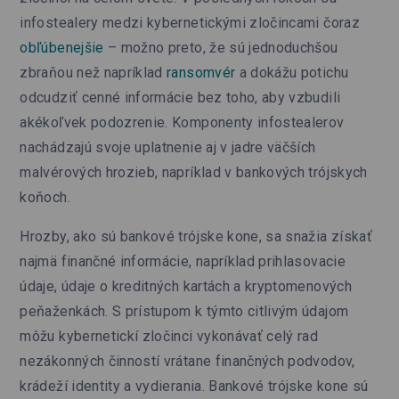
infostealery medzi kybernetickými zločincami čoraz
obľúbenejšie
– možno preto, že sú jednoduchšou
zbraňou než napríklad
ransomvér
a dokážu potichu
odcudziť cenné informácie bez toho, aby vzbudili
akékoľvek podozrenie. Komponenty infostealerov
nachádzajú svoje uplatnenie aj v jadre väčších
malvérových hrozieb, napríklad v bankových trójskych
koňoch.
Hrozby, ako sú bankové trójske kone, sa snažia získať
najmä finančné informácie, napríklad prihlasovacie
údaje, údaje o kreditných kartách a kryptomenových
peňaženkách. S prístupom k týmto citlivým údajom
môžu kybernetickí zločinci vykonávať celý rad
nezákonných činností vrátane finančných podvodov,
krádeží identity a vydierania. Bankové trójske kone sú