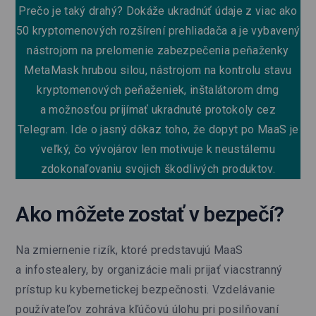
Prečo je taký drahý? Dokáže ukradnúť údaje z viac ako
50 kryptomenových rozšírení prehliadača a je vybavený
nástrojom na prelomenie zabezpečenia peňaženky
MetaMask hrubou silou, nástrojom na kontrolu stavu
kryptomenových peňaženiek, inštalátorom dmg
a možnosťou prijímať ukradnuté protokoly cez
Telegram. Ide o jasný dôkaz toho, že dopyt po MaaS je
veľký, čo vývojárov len motivuje k neustálemu
zdokonaľovaniu svojich škodlivých produktov.
Ako môžete zostať v bezpečí?
Na zmiernenie rizík, ktoré predstavujú MaaS
a infostealery, by organizácie mali prijať viacstranný
prístup ku kybernetickej bezpečnosti. Vzdelávanie
používateľov zohráva kľúčovú úlohu pri posilňovaní