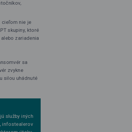
útočníkov,
 cieľom nie je
PT skupiny, ktoré
y alebo zariadenia
ransomvér sa
vér zvykne
ou silou uhádnuté
jú služby iných
, infostealerov