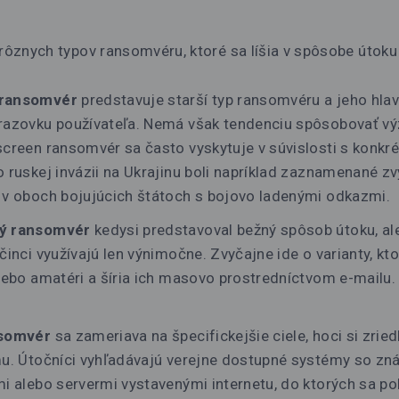
 rôznych typov ransomvéru, ktoré sa líšia v spôsobe útoku 
 ransomvér
predstavuje starší typ ransomvéru a jeho hla
razovku používateľa. Nemá však tendenciu spôsobovať v
screen ransomvér sa často vyskytuje v súvislosti s konkr
 ruskej invázii na Ukrajinu boli napríklad zaznamenané z
 v oboch bojujúcich štátoch s bojovo ladenými odkazmi.
ý ransomvér
kedysi predstavoval bežný spôsob útoku, al
činci využívajú len výnimočne. Zvyčajne ide o varianty, kto
lebo amatéri a šíria ich masovo prostredníctvom e-mailu.
nsomvér
sa zameriava na špecifickejšie ciele, hoci si zrie
mu. Útočníci vyhľadávajú verejne dostupné systémy so z
i alebo servermi vystavenými internetu, do ktorých sa p