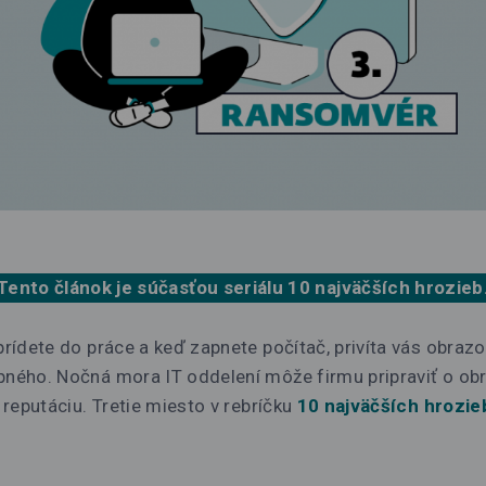
Tento článok je súčasťou seriálu
10 najväčších hrozieb
 prídete do práce a keď zapnete počítač, privíta vás obraz
upného. Nočná mora IT oddelení môže firmu pripraviť o o
j reputáciu. Tretie miesto v rebríčku
10 najväčších hrozie