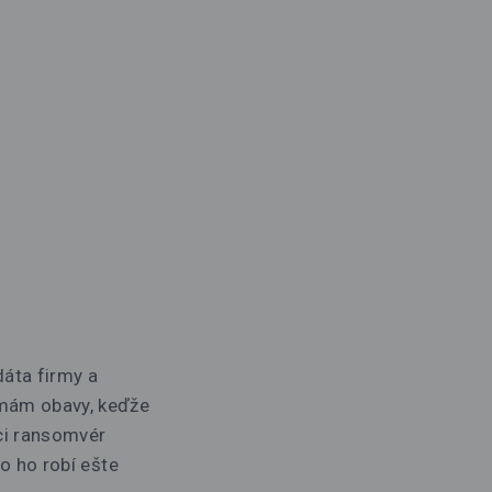
áta firmy a
rmám obavy, keďže
ci ransomvér
o ho robí ešte