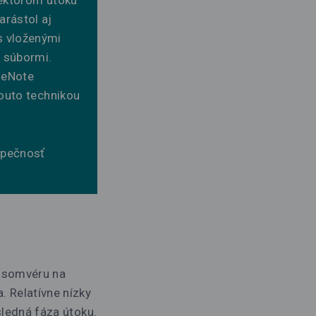
vektorom útoku
arástol aj
s vloženými
i súbormi.
neNote
touto technikou
ezpečnosť
ansomvéru na
. Relatívne nízky
sledná fáza útoku.