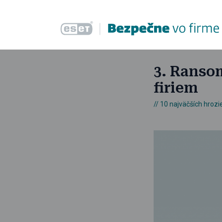
3. Ransom
firiem
10 najväčších hrozi