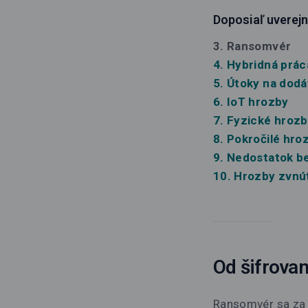
Doposiaľ uverejn
3. Ransomvér
4. Hybridná prác
5. Útoky na dod
6. IoT hrozby
7. Fyzické hroz
8. Pokročilé hro
9. Nedostatok b
10. Hrozby zvnú
Od šifrovan
Ransomvér sa za p