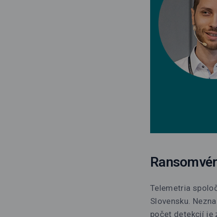
Ransomvér 
Telemetria spolo
Slovensku. Neznam
počet detekcií je