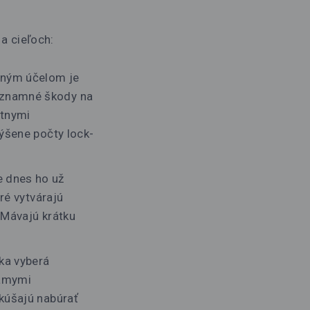
a cieľoch:
vným účelom je
ýznamné škody na
étnymi
výšene počty lock-
e dnes ho už
ré vytvárajú
 Mávajú krátku
dka vyberá
námymi
okúšajú nabúrať