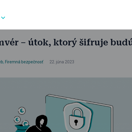
vér – útok, ktorý šifruje bud
eb
,
Firemná bezpečnosť
22. júna 2023