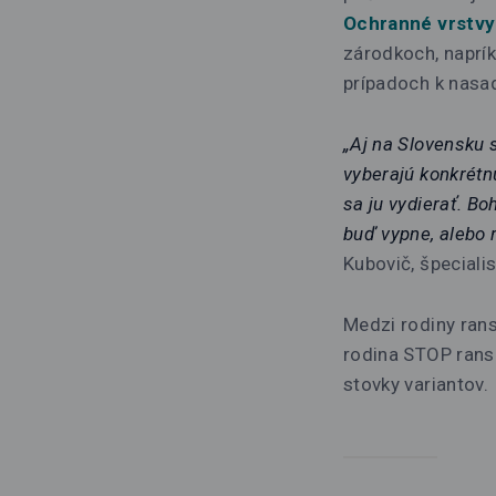
Ochranné vrstvy
zárodkoch, naprík
prípadoch k nasad
„Aj na Slovensku s
vyberajú konkrétn
sa ju vydierať. Bo
buď vypne, alebo 
Kubovič, špeciali
Medzi rodiny rans
rodina STOP rans
stovky variantov.