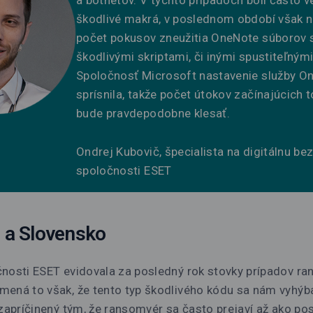
a botnetov. V týchto prípadoch boli často 
škodlivé makrá, v poslednom období však n
počet pokusov zneužitia OneNote súborov 
škodlivými skriptami, či inými spustiteľným
Spoločnosť Microsoft nastavenie služby O
sprísnila, takže počet útokov začínajúcich 
bude pravdepodobne klesať.
Ondrej Kubovič, špecialista na digitálnu b
spoločnosti ESET
a Slovensko
čnosti ESET evidovala za posledný rok stovky prípadov r
ená to však, že tento typ škodlivého kódu sa nám vyhýba
 zapríčinený tým, že ransomvér sa často prejaví až ako po