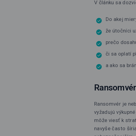
V článku sa dozvi
Do akej mier
že útočníci u
prečo dosah
či sa oplatí 
a ako sa br
Ransomvér 
Ransomvér je neb
vyžadujú výkupné 
môže viesť k str
navyše často šíri