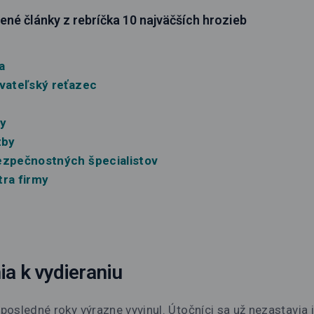
ené články z rebríčka 10 najväčších hrozieb
a
ávateľský reťazec
by
zby
ezpečnostných špecialistov
tra firmy
ia k vydieraniu
osledné roky výrazne vyvinul. Útočníci sa už nezastavia i