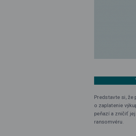
Predstavte si, že
o zaplatenie výk
peňazí a zničiť je
ransomvéru.