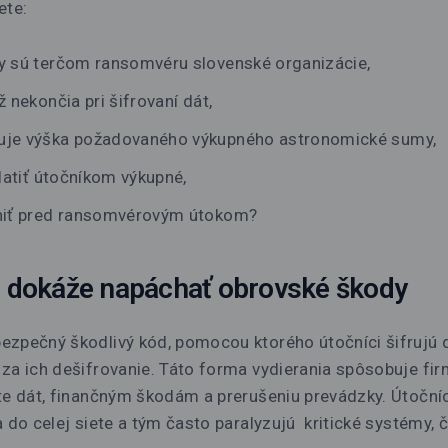
ete:
y sú terčom ransomvéru slovenské organizácie,
ž nekončia pri šifrovaní dát,
uje výška požadovaného výkupného astronomické sumy,
platiť útočníkom výkupné,
ániť pred ransomvérovým útokom?
dokáže napáchať obrovské škody
ezpečný škodlivý kód, pomocou ktorého útočníci šifrujú d
za ich dešifrovanie. Táto forma vydierania spôsobuje fi
ate dát, finančným škodám a prerušeniu prevádzky. Útoční
a do celej siete a tým často paralyzujú kritické systémy, č