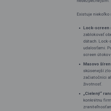
nebezpečnejším.
Existuje niekoľko
Lock-screen
zablokovať ob
dátach. Lock-
udalosťami. Po
screen útokov
Masovo šíren
skúsenejší zlo
začiatočníci a
životnosť.
„Cielený“ ra
konkrétnu fir
zraniteľnosťam