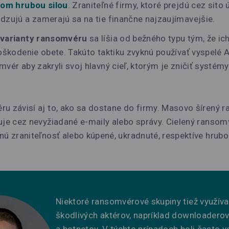
om hrubou silou
. Zraniteľné firmy, ktoré prejdú cez sito 
dzujú a zamerajú sa na tie finančne najzaujímavejšie.
 varianty ransomvéru
sa líšia od bežného typu tým, že ich
oškodenie obete. Takúto taktiku zvyknú používať vyspelé A
vér aby zakryli svoj hlavný cieľ, ktorým je zničiť systém
u závisí aj to, ako sa dostane do firmy. Masovo šírený 
uje cez nevyžiadané e-maily alebo správy. Cielený ransom
nú zraniteľnosť alebo kúpené, ukradnuté, respektíve hrub
Niektoré ransomvérové skupiny tiež využíva
škodlivých aktérov, napríklad downloaderov