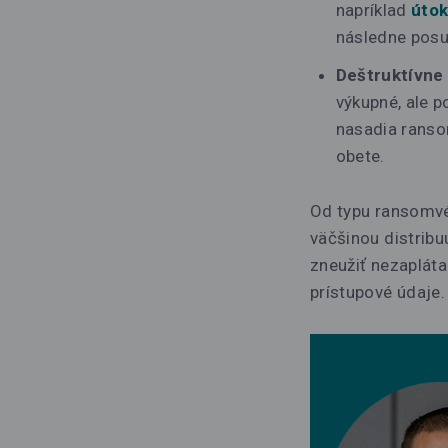
napríklad
útok
následne posu
Deštruktívne
výkupné, ale p
nasadia ransom
obete.
Od typu ransomvér
väčšinou distribu
zneužiť nezapláta
prístupové údaje.