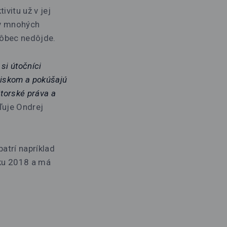
ivitu už v jej
 v mnohých
vôbec nedôjde.
si útočníci
ziskom a pokúšajú
átorské práva a
ľuje Ondrej
atrí napríklad
oku 2018 a má