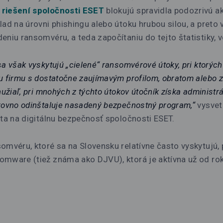
 riešení spoločnosti ESET
blokujú spravidla podozrivú akt
lad na úrovni phishingu alebo útoku hrubou silou, a preto
eniu ransomvéru, a teda započítaniu do tejto štatistiky, 
a však vyskytujú „cielené“ ransomvérové útoky, pri ktorých 
u firmu s dostatočne zaujímavým profilom, obratom alebo 
hužiaľ, pri mnohých z týchto útokov útočník získa administr
rovno odinštaluje nasadený bezpečnostný program,“
vysvet
sta na digitálnu bezpečnosť spoločnosti ESET.
omvéru, ktoré sa na Slovensku relatívne často vyskytujú, p
omware (tiež známa ako DJVU), ktorá je aktívna už od r