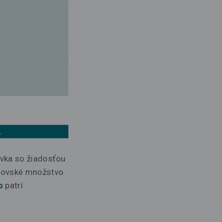
.
ovka so žiadosťou
brovské množstvo
b
patrí