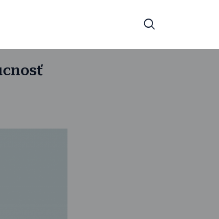
úcnosť