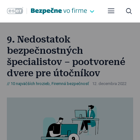
9. Nedostatok
bezpečnostných
špecialistov – pootvorené
dvere pre útočníkov
10 najväčších hrozieb
,
Firemná bezpečnosť
12. decembra 2022