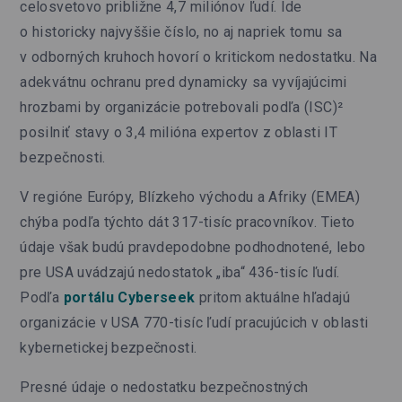
celosvetovo približne 4,7 miliónov ľudí. Ide
o historicky najvyššie číslo, no aj napriek tomu sa
v odborných kruhoch hovorí o kritickom nedostatku. Na
adekvátnu ochranu pred dynamicky sa vyvíjajúcimi
hrozbami by organizácie potrebovali podľa (ISC)²
posilniť stavy o 3,4 milióna expertov z oblasti IT
bezpečnosti.
V regióne Európy, Blízkeho východu a Afriky (EMEA)
chýba podľa týchto dát 317-tisíc pracovníkov. Tieto
údaje však budú pravdepodobne podhodnotené, lebo
pre USA uvádzajú nedostatok „iba“ 436-tisíc ľudí.
Podľa
portálu Cyberseek
pritom aktuálne hľadajú
organizácie v USA 770-tisíc ľudí pracujúcich v oblasti
kybernetickej bezpečnosti.
Presné údaje o nedostatku bezpečnostných