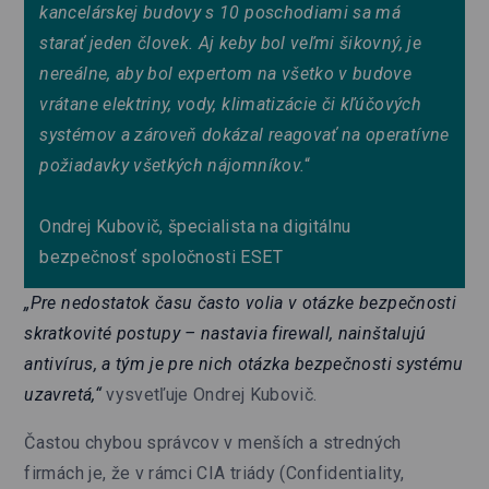
kancelárskej budovy s 10 poschodiami sa má
starať jeden človek. Aj keby bol veľmi šikovný, je
nereálne, aby bol expertom na všetko v budove
vrátane elektriny, vody, klimatizácie či kľúčových
systémov a zároveň dokázal reagovať na operatívne
požiadavky všetkých nájomníkov.
“
Ondrej Kubovič, špecialista na digitálnu
bezpečnosť spoločnosti ESET
„Pre nedostatok času často volia v otázke bezpečnosti
skratkovité postupy – nastavia firewall, nainštalujú
antivírus, a tým je pre nich otázka bezpečnosti systému
uzavretá,“
vysvetľuje Ondrej Kubovič.
Častou chybou správcov v menších a stredných
firmách je, že v rámci CIA triády (Confidentiality,