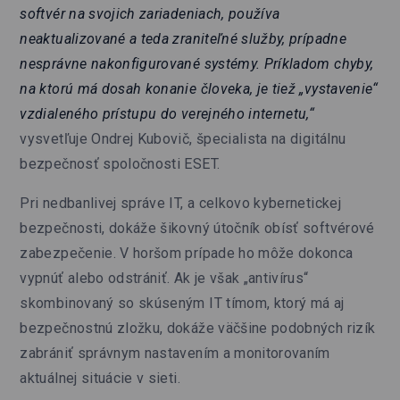
softvér na svojich zariadeniach, používa
neaktualizované a teda zraniteľné služby, prípadne
nesprávne nakonfigurované systémy. Príkladom chyby,
na ktorú má dosah konanie človeka, je tiež „vystavenie“
vzdialeného prístupu do verejného internetu,“
vysvetľuje Ondrej Kubovič, špecialista na digitálnu
bezpečnosť spoločnosti ESET.
Pri nedbanlivej správe IT, a celkovo kybernetickej
bezpečnosti, dokáže šikovný útočník obísť softvérové
zabezpečenie. V horšom prípade ho môže dokonca
vypnúť alebo odstrániť. Ak je však „antivírus“
skombinovaný so skúseným IT tímom, ktorý má aj
bezpečnostnú zložku, dokáže väčšine podobných rizík
zabrániť správnym nastavením a monitorovaním
aktuálnej situácie v sieti.