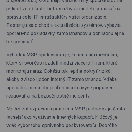
o spoločnosti, ktoré majú vlastné tímy špecialistov na
jednotlivé oblasti. Tieto služby si môžete prenajať na
správu celej IT infraštruktúry vašej organizácie.
Postarajú sa o chod a aktualizáciu systémov, vybavia
operatívne požiadavky zamestnancov a dohliadnu aj na
bezpečnosť.
Výhodou MSP spoločností je, že im stačí menší tím,
ktorý si svoj čas rozdelí medzi viacero firiem, ktoré
monitorujú naraz. Dokážu tak lepšie pokryť riziká,
akoby zvládol jeden interný IT zamestnanec. Vďaka
špecializácii sú títo profesionáli navyše pripravení
reagovať aj na bezpečnostné incidenty.
Model zabezpečenia pomocou MSP partnerov je často
lacnejší ako využívanie interných kapacít. Kľúčový je
však výber toho správneho poskytovateľa. Dobrého