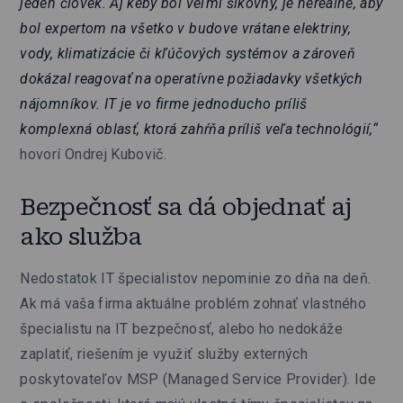
jeden človek. Aj keby bol veľmi šikovný, je nereálne, aby
bol expertom na všetko v budove vrátane elektriny,
vody, klimatizácie či kľúčových systémov a zároveň
dokázal reagovať na operatívne požiadavky všetkých
nájomníkov. IT je vo firme jednoducho príliš
komplexná oblasť, ktorá zahŕňa príliš veľa technológií,“
hovorí Ondrej Kubovič.
Bezpečnosť sa dá objednať aj
ako služba
Nedostatok IT špecialistov nepominie zo dňa na deň.
Ak má vaša firma aktuálne problém zohnať vlastného
špecialistu na IT bezpečnosť, alebo ho nedokáže
zaplatiť, riešením je využiť služby externých
poskytovateľov MSP (Managed Service Provider). Ide