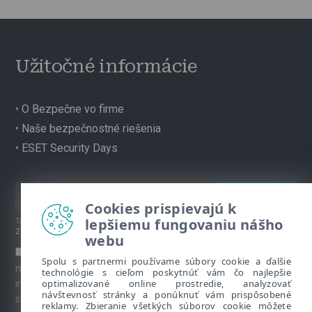
Užitočné informácie
•
O Bezpečne vo firme
•
Naše bezpečnostné riešenia
•
ESET Security Days
Cookies prispievajú k
lepšiemu fungovaniu nášho
Túto stránku chráni reCAPTCHA, platia
Pravidlá ochrany súkromia
a
Zmluvné podmienky
spoločnosti Google.
webu
Súhlasím s prihlásením na odber newslettera a ďalších
Spolu s partnermi používame súbory cookie a ďalšie
marketingových materiálov prostredníctvom emailu. Viac
technológie s cieľom poskytnúť vám čo najlepšie
optimalizované online prostredie, analyzovať
informácií o spracúvaní osobných údajov je k dispozícii na
návštevnosť stránky a ponúknuť vám prispôsobené
stránke venovanej
Ochrane súkromia
.
reklamy. Zbieranie všetkých súborov cookie môžete