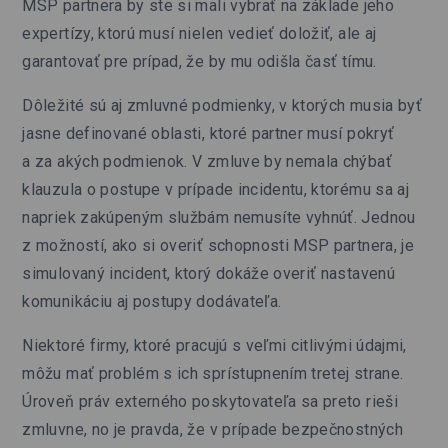
MSP partnera by ste si mali vybrať na základe jeho
expertízy, ktorú musí nielen vedieť doložiť, ale aj
garantovať pre prípad, že by mu odišla časť tímu.
Dôležité sú aj zmluvné podmienky, v ktorých musia byť
jasne definované oblasti, ktoré partner musí pokryť
a za akých podmienok. V zmluve by nemala chýbať
klauzula o postupe v prípade incidentu, ktorému sa aj
napriek zakúpeným službám nemusíte vyhnúť. Jednou
z možností, ako si overiť schopnosti MSP partnera, je
simulovaný incident, ktorý dokáže overiť nastavenú
komunikáciu aj postupy dodávateľa.
Niektoré firmy, ktoré pracujú s veľmi citlivými údajmi,
môžu mať problém s ich sprístupnením tretej strane.
Úroveň práv externého poskytovateľa sa preto rieši
zmluvne, no je pravda, že v prípade bezpečnostných