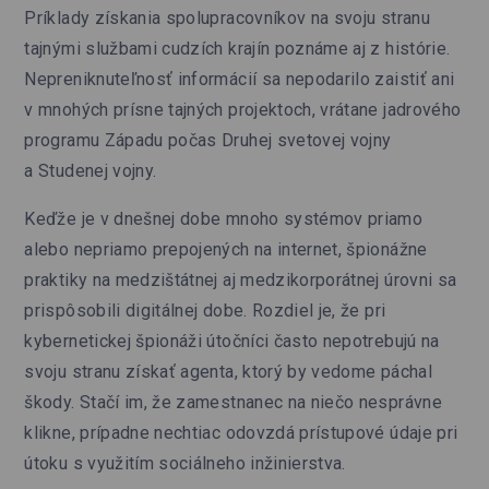
Príklady získania spolupracovníkov na svoju stranu
tajnými službami cudzích krajín poznáme aj z histórie.
Nepreniknuteľnosť informácií sa nepodarilo zaistiť ani
v mnohých prísne tajných projektoch, vrátane jadrového
programu Západu počas Druhej svetovej vojny
a Studenej vojny.
Keďže je v dnešnej dobe mnoho systémov priamo
alebo nepriamo prepojených na internet, špionážne
praktiky na medzištátnej aj medzikorporátnej úrovni sa
prispôsobili digitálnej dobe. Rozdiel je, že pri
kybernetickej špionáži útočníci často nepotrebujú na
svoju stranu získať agenta, ktorý by vedome páchal
škody. Stačí im, že zamestnanec na niečo nesprávne
klikne, prípadne nechtiac odovzdá prístupové údaje pri
útoku s využitím sociálneho inžinierstva.