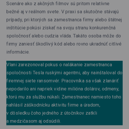
Scenáre ako z akčných filmov sú pritom relatívne
bežné aj v reálnom svete. V praxi sa skutočne stávajú
prípady, pri ktorých sa zamestnanca firmy alebo štátnej
inštitúcie pokúsi získať na svoju stranu konkurenčná
spoločnosť alebo cudzia vláda. Takáto osoba môže do
firmy zaniesť škodlivý kód alebo rovno ukradnúť citlivé
informácie.
Vlani zarezonoval
pokus o nalákanie zamestnanca
spoločnosti Tesla
ruskými agentmi, aby nainštaloval do
firemnej siete ransomvér. Pracovníka sa však zlanáriť
nepodarilo ani napriek vidine milióna dolárov, odmeny,
ktorú mu za službu núkali. Zamestnanec namiesto toho
nahlásil záškodnícku aktivitu firme a úradom,
v dôsledku čoho jedného z útočníkov zatkli
a medzičasom aj odsúdili.