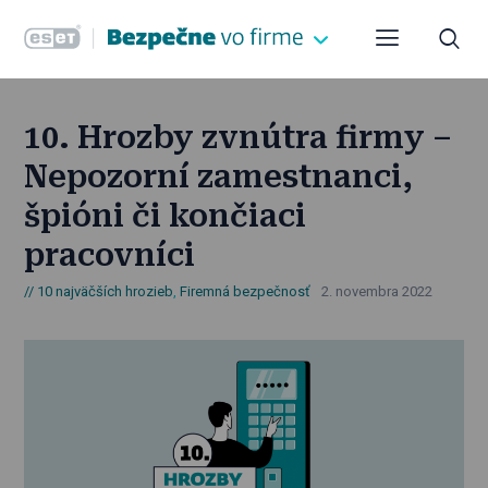
10. Hrozby zvnútra firmy –
Nepozorní zamestnanci,
špióni či končiaci
pracovníci
10 najväčších hrozieb
,
Firemná bezpečnosť
2. novembra 2022