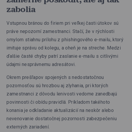
zabolia
Vstupnou bránou do firiem pri veľkej časti útokov sú
práve nepozorní zamestnanci. Stačí, že v rýchlosti
omylom stiahnu prílohu z phishingového e-mailu, ktorý
imituje správu od kolegu, a oheň je na streche. Medzi
ďalšie časté chyby patrí zaslanie e-mailu s citlivými
údajmi nesprávnemu adresátovi.
Okrem prešľapov spojených s nedostatočnou
pozornosťou sú hrozbou aj zlyhania, pri ktorých
zamestnanci z dôvodu lenivosti vedome zanedbajú
povinnosti či obídu pravidlá. Príkladom takéhoto
konania je odkladanie aktualizácií na neskôr alebo
nevenovanie dostatočnej pozornosti zabezpečeniu
externých zariadení.