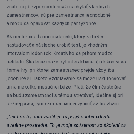
vnútornej bezpečnosti snaží nachytať vlastných
zamestnancov, sú pre zamestnanca jednoduché
a môžu sa opakovať každých pár týždňov.
Ak má tréning formu materiálu, ktorý si treba
naštudovať a následne urobiť test, je vhodným
intervalom jeden rok. Kreativite sa pritom medze
nekladú. Školenie môže byť interaktívne, či dokonca vo
forme hry, pri ktorej zamestnanec prejde vždy iba
jeden level. Takéto vzdelávanie sa môže uskutočňovať
aj na niekoľko mesačnej báze. Platí, že čím častejšie
sa budú zamestnanci s témou stretávať, ideálne aj pri
bežnej práci, tým skôr sa naučia vyhnúť sa hrozbám.
„Osobne by som zvolil čo najvyššiu interaktivitu
a reálne prostredie. To je moja skúsenosť zo školení za
posledné roky. Je lepšie, keď človek urobí chybu