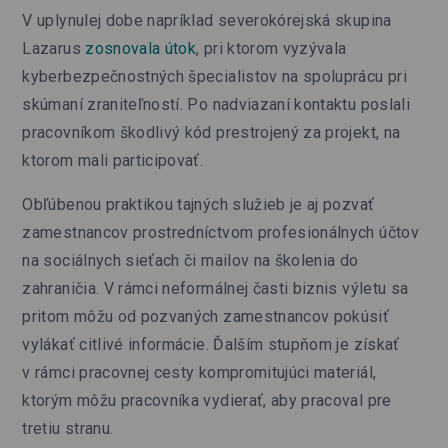
V uplynulej dobe napríklad severokórejská skupina
Lazarus
zosnovala útok
, pri ktorom vyzývala
kyberbezpečnostných špecialistov na spoluprácu pri
skúmaní zraniteľností. Po nadviazaní kontaktu poslali
pracovníkom škodlivý kód prestrojený za projekt, na
ktorom mali participovať.
Obľúbenou praktikou tajných služieb je aj pozvať
zamestnancov prostredníctvom profesionálnych účtov
na sociálnych sieťach či mailov na školenia do
zahraničia. V rámci neformálnej časti biznis výletu sa
pritom môžu od pozvaných zamestnancov pokúsiť
vylákať citlivé informácie. Ďalším stupňom je získať
v rámci pracovnej cesty kompromitujúci materiál,
ktorým môžu pracovníka vydierať, aby pracoval pre
tretiu stranu.