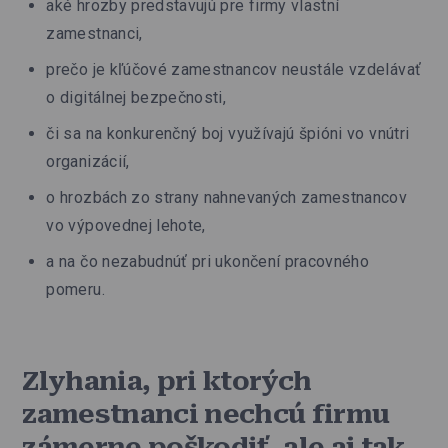
aké hrozby predstavujú pre firmy vlastní
zamestnanci,
prečo je kľúčové zamestnancov neustále vzdelávať
o digitálnej bezpečnosti,
či sa na konkurenčný boj využívajú špióni vo vnútri
organizácií,
o hrozbách zo strany nahnevaných zamestnancov
vo výpovednej lehote,
a na čo nezabudnúť pri ukončení pracovného
pomeru.
Zlyhania, pri ktorých
zamestnanci nechcú firmu
zámerne poškodiť, ale aj tak