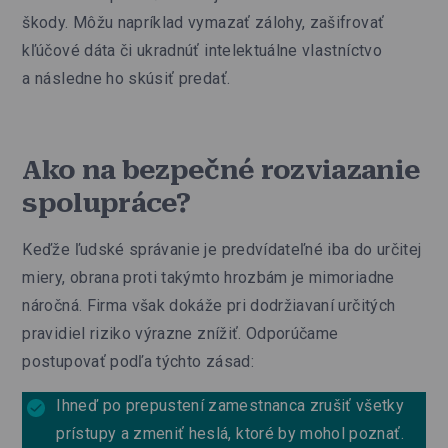
škody. Môžu napríklad vymazať zálohy, zašifrovať
kľúčové dáta či ukradnúť intelektuálne vlastníctvo
a následne ho skúsiť predať.
Ako na bezpečné rozviazanie
spolupráce?
Keďže ľudské správanie je predvídateľné iba do určitej
miery, obrana proti takýmto hrozbám je mimoriadne
náročná. Firma však dokáže pri dodržiavaní určitých
pravidiel riziko výrazne znížiť. Odporúčame
postupovať podľa týchto zásad:
Ihneď po prepustení zamestnanca zrušiť všetky
prístupy a zmeniť heslá, ktoré by mohol poznať.