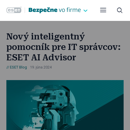
Nový inteligentný
pomocník pre IT správcov:
ESET AI Advisor
ESET Blog
19. júna 2024