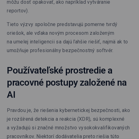
môžu dosť opakovať, ako napríklad vytváranie
reportov).
Tieto výzvy spoločne predstavujú pomerne tvrdý
oriešok, ale vďaka novým procesom založeným
na umelej inteligencii sa dajú ľahšie riešiť, najmä ak to
umožňuje profesionálny bezpečnostný softvér.
Používateľské prostredie a
pracovné postupy založené na
AI
Pravdou je, že riešenia kybernetickej bezpečnosti, ako
je rozšírená detekcia a reakcia (XDR), sú komplexné
a vyžadujú si značné množstvo vysokokvalifikovaných
pracovníkov. Niektorí dodávatelia preto riešia túto