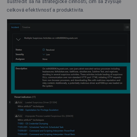
sústrediť sa na strategické činnosti, čím sa zvyšuje
celková efektívnosť a produktivita.