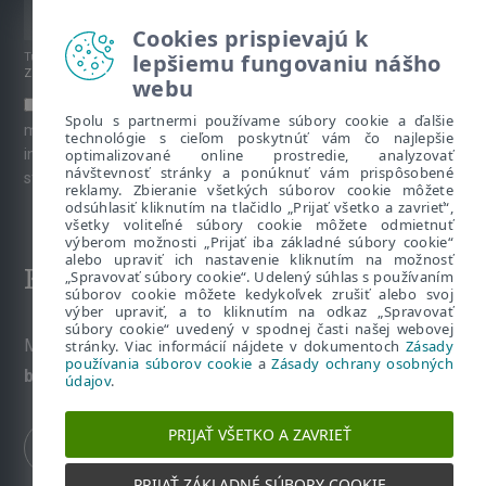
Cookies prispievajú k
lepšiemu fungovaniu nášho
Túto stránku chráni reCAPTCHA, platia
Pravidlá ochrany súkromia
a
Zmluvné podmienky
spoločnosti Google.
webu
Súhlasím s prihlásením na odber newslettera a ďalších
Spolu s partnermi používame súbory cookie a ďalšie
marketingových materiálov prostredníctvom emailu. Viac
technológie s cieľom poskytnúť vám čo najlepšie
optimalizované online prostredie, analyzovať
informácií o spracúvaní osobných údajov je k dispozícii na
návštevnosť stránky a ponúknuť vám prispôsobené
stránke venovanej
Ochrane súkromia
.
reklamy. Zbieranie všetkých súborov cookie môžete
odsúhlasiť kliknutím na tlačidlo „Prijať všetko a zavrieť“,
všetky voliteľné súbory cookie môžete odmietnuť
výberom možnosti „Prijať iba základné súbory cookie“
alebo upraviť ich nastavenie kliknutím na možnosť
Kontakt
„Spravovať súbory cookie“. Udelený súhlas s používaním
súborov cookie môžete kedykoľvek zrušiť alebo svoj
výber upraviť, a to kliknutím na odkaz „Spravovať
súbory cookie“ uvedený v spodnej časti našej webovej
Máte nezodpovedané otázky? Napíšte nám:
stránky. Viac informácií nájdete v dokumentoch
Zásady
používania súborov cookie
a
Zásady ochrany osobných
bezpecnevofirme@eset.sk
údajov
.
PRIJAŤ VŠETKO A ZAVRIEŤ
PRIJAŤ ZÁKLADNÉ SÚBORY COOKIE