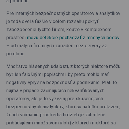
a podobne.
Pre interných bezpečnostných operátorov a analytikov
je teda oveľa ťažšie v celom rozsahu pokryť
zabezpečenie týchto firiem, keďže v komplexnom
prostredí
môžu detekcie pochádzať z mnohých bodov
– od malých firemných zariadení cez servery až
po cloud.
Množstvo hlásených udalostí, z ktorých niektoré môžu
byť len falošnými poplachmi, by preto mohlo mať
negatívny vplyv na bezpečnosť a podnikanie. Platí to
najmä v prípade začínajúcich nekvalifikovaných
operátorov, ale je to výzva aj pre skúsenejších
bezpečnostných analytikov, ktorí sú natoľko preťažení,
že ich vnímanie prostredia hrozieb je zahmlené
pribúdajúcim množstvom úloh (z ktorých niektoré sa