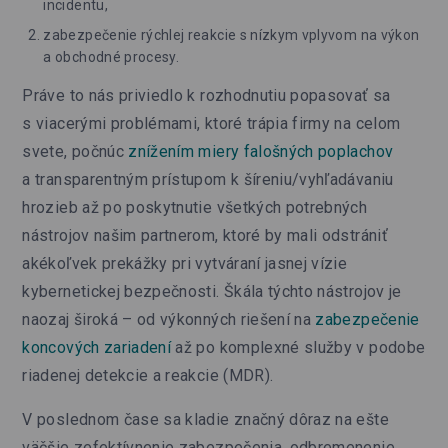
incidentu,
zabezpečenie rýchlej reakcie s nízkym vplyvom na výkon
a obchodné procesy.
Práve to nás priviedlo k rozhodnutiu popasovať sa
s viacerými problémami, ktoré trápia firmy na celom
svete, počnúc
znížením miery falošných poplachov
a transparentným prístupom k šíreniu/vyhľadávaniu
hrozieb až po poskytnutie všetkých potrebných
nástrojov našim partnerom, ktoré by mali odstrániť
akékoľvek prekážky pri vytváraní jasnej vízie
kybernetickej bezpečnosti. Škála týchto nástrojov je
naozaj široká – od výkonných riešení na
zabezpečenie
koncových zariadení
až po komplexné služby v podobe
riadenej detekcie a reakcie (MDR).
V poslednom čase sa kladie značný dôraz na ešte
väčšie zefektívnenie zabezpečenia, odbremenenie