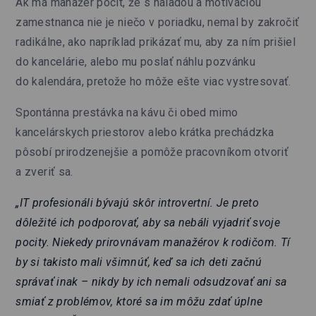
Ak má manažér pocit, že s náladou a motiváciou
zamestnanca nie je niečo v poriadku, nemal by zakročiť
radikálne, ako napríklad prikázať mu, aby za ním prišiel
do kancelárie, alebo mu poslať náhlu pozvánku
do kalendára, pretože ho môže ešte viac vystresovať.
Spontánna prestávka na kávu či obed mimo
kancelárskych priestorov alebo krátka prechádzka
pôsobí prirodzenejšie a pomôže pracovníkom otvoriť
a zveriť sa.
„IT profesionáli bývajú skôr introvertní. Je preto
dôležité ich podporovať, aby sa nebáli vyjadriť svoje
pocity. Niekedy prirovnávam manažérov k rodičom. Tí
by si takisto mali všimnúť, keď sa ich deti začnú
správať inak – nikdy by ich nemali odsudzovať ani sa
smiať z problémov, ktoré sa im môžu zdať úplne