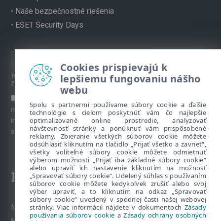
•
Naše bezpečnostné riešenia
•
ESET Security Days
Cookies prispievajú k
lepšiemu fungovaniu nášho
Túto stránku chráni reCAPTCHA, platia
Pravidlá ochrany súkromia
a
Zmluvné podmienky
spoločnosti Google.
webu
Súhlasím s prihlásením na odber newslettera a ďalších
Spolu s partnermi používame súbory cookie a ďalšie
marketingových materiálov prostredníctvom emailu. Viac
technológie s cieľom poskytnúť vám čo najlepšie
optimalizované online prostredie, analyzovať
informácií o spracúvaní osobných údajov je k dispozícii na
návštevnosť stránky a ponúknuť vám prispôsobené
stránke venovanej
Ochrane súkromia
.
reklamy. Zbieranie všetkých súborov cookie môžete
odsúhlasiť kliknutím na tlačidlo „Prijať všetko a zavrieť“,
všetky voliteľné súbory cookie môžete odmietnuť
výberom možnosti „Prijať iba základné súbory cookie“
alebo upraviť ich nastavenie kliknutím na možnosť
Kontakt
„Spravovať súbory cookie“. Udelený súhlas s používaním
súborov cookie môžete kedykoľvek zrušiť alebo svoj
výber upraviť, a to kliknutím na odkaz „Spravovať
súbory cookie“ uvedený v spodnej časti našej webovej
stránky. Viac informácií nájdete v dokumentoch
Zásady
Máte nezodpovedané otázky? Napíšte nám:
používania súborov cookie
a
Zásady ochrany osobných