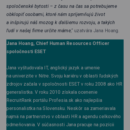
spoločenské bytosti – z času na čas sa potrebujeme
obklopiť osobami, ktoré nám spríjemňujú život
a inšpirujú náš mozog k ďalšiemu rozvoju, a takých
ľudí v našej firme určite máme
,“ uzatvára Jana Hoang.
Jana Hoang, Chief Human Resources Officer
spoločnosti ESET
Jana vyštudovala IT, anglický jazyk a umenie
na univerzite v Nitre. Svoju kariéru v oblasti ľudských
zdrojov začala v spoločnosti ESET v roku 2008 ako HR
generalistka. V roku 2010 získala ocenenie
RecruitRank portálu
Profesia.sk
ako najlepšia
personalistka na Slovensku. Neskôr sa zameriavala
najmä na partnerstvo v oblasti HR a agendu celkového
odmeňovania. V súčasnosti Jana pracuje na pozícii