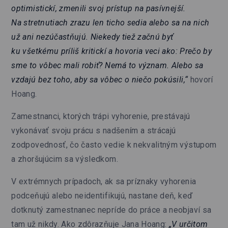
optimistickí, zmenili svoj prístup na pasívnejší.
Na stretnutiach zrazu len ticho sedia alebo sa na nich
už ani nezúčastňujú. Niekedy tiež začnú byť
ku všetkému príliš kritickí a hovoria veci ako: Prečo by
sme to vôbec mali robiť? Nemá to význam. Alebo sa
vzdajú bez toho, aby sa vôbec o niečo pokúsili,“
hovorí
Hoang.
Zamestnanci, ktorých trápi vyhorenie, prestávajú
vykonávať svoju prácu s nadšením a strácajú
zodpovednosť, čo často vedie k nekvalitným výstupom
a zhoršujúcim sa výsledkom.
V extrémnych prípadoch, ak sa príznaky vyhorenia
podceňujú alebo neidentifikujú, nastane deň, keď
dotknutý zamestnanec nepríde do práce a neobjaví sa
tam už nikdy. Ako zdôrazňuje Jana Hoang:
„V určitom