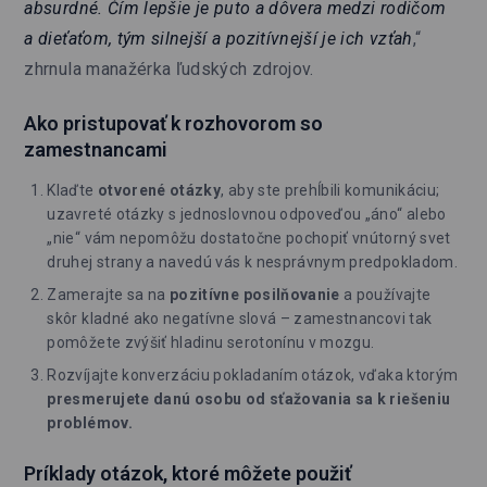
absurdné. Čím lepšie je puto a dôvera medzi rodičom
a dieťaťom, tým silnejší a pozitívnejší je ich vzťah
,“
zhrnula manažérka ľudských zdrojov.
Ako pristupovať k rozhovorom so
zamestnancami
Klaďte
otvorené
otázky
, aby ste prehĺbili komunikáciu;
uzavreté otázky s jednoslovnou odpoveďou „áno“ alebo
„nie“ vám nepomôžu dostatočne pochopiť vnútorný svet
druhej strany a navedú vás k nesprávnym predpokladom.
Zamerajte sa na
pozitívne posilňovanie
a používajte
skôr kladné ako negatívne slová – zamestnancovi tak
pomôžete zvýšiť hladinu serotonínu v mozgu.
Rozvíjajte konverzáciu pokladaním otázok, vďaka ktorým
presmerujete danú osobu od sťažovania sa k riešeniu
problémov.
Príklady otázok, ktoré môžete použiť