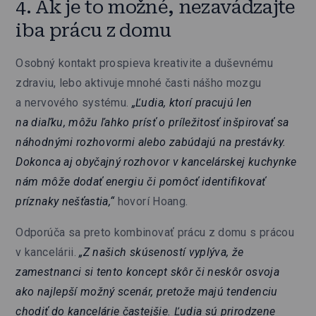
4. Ak je to možné, nezavádzajte
iba prácu z domu
Osobný kontakt prospieva kreativite a duševnému
zdraviu, lebo aktivuje mnohé časti nášho mozgu
a nervového systému.
„Ľudia, ktorí pracujú len
na diaľku, môžu ľahko prísť o príležitosť inšpirovať sa
náhodnými rozhovormi alebo zabúdajú na prestávky.
Dokonca aj obyčajný rozhovor v kancelárskej kuchynke
nám môže dodať energiu či pomôcť identifikovať
príznaky nešťastia,“
hovorí Hoang.
Odporúča sa preto kombinovať prácu z domu s prácou
v kancelárii.
„Z našich skúseností vyplýva, že
zamestnanci si tento koncept skôr či neskôr osvoja
ako najlepší možný scenár, pretože majú tendenciu
chodiť do kancelárie častejšie. Ľudia sú prirodzene