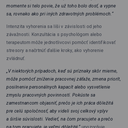
momente si telo povie, že už toho bolo dosť, a vypne
sa, rovnako ako pri iných zdravotných problémoch.“
Intenzita vyhorenia sa líši v závislosti od jeho
závažnosti. Konzultácia s psychológom alebo
terapeutom môže jednotlivcovi pomôcť identifikovať
stresory a načrtnúť ďalšie kroky, ako vyhorenie
zvládnuť.
„V niektorých prípadoch, keď sú príznaky skôr mierne,
môže pomôcť zníženie pracovnej záťaže, zmena priorít,
posilnenie personálnych kapacít alebo vysvetlenie
zmyslu pracovných povinností. Pokúste sa
zamestnancom objasniť, prečo je ich práca dôležitá
pre celú spoločnosť, aby videli svoj celkový vplyv
a širšie súvislosti. Vedieť, na čom pracujete a prečo
na tom pracujete, je veľmi dôležité,“
upozorňuje