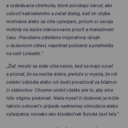
a vzdelávacie stretnutia, ktoré ponúkajú návod, ako
osloviť nadriadeného a začať dialóg, keď im chýba
motivácia alebo sa cítia vyčerpaní, pričom si osvoja
metódy na lepšie stanovovanie priorít a manažment
času. Pravidelne zdieľame inšpiratívny obsah
o duševnom zdraví, napríklad podcasty a prednášky
na sieti LinkedIn.”
„Žiaľ, mnohí sa stále cítia neisto, keď sa majú ozvať
a priznať, že sa necítia dobre, pretože si myslia, že ich
ostatní odsúdia alebo ich budú považovať za bláznov
či slabochov. Chceme urobiť všetko pre to, aby sme
túto stigmu prekonali. Naša myseľ či duševné ja môže
takisto ochorieť v prípade nadmernej stimulácie alebo
vyčerpania, rovnako ako ktorákoľvek fyzická časť tela.“