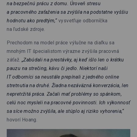
na bezpečnú prácu z domu. Úroveň stresu
a pracovného zaťaženia sa zvýšila na podstatne vyššiu
hodnotu ako predtým,“
vysvetľuje odborníčka
na ľudské zdroje.
Prechodom na model práce výlučne na diaľku sa
mnohým IT špecialistom výrazne zvýšila pracovná
záťaž.
„Zabúdali na prestávky, aj keď išlo len o krátku
pauzu na strečing, kávu či jedlo. Niektorí naši
IT odborníci sa neustále prepínali z jedného online
stretnutia na druhé. Žiadna nezáväzná konverzácia, len
nepretržitá práca. Začali mať problémy so spánkom,
celú noc mysleli na pracovné povinnosti. Ich výkonnosť
sa síce možno zvýšila, ale stúplo aj riziko vyhorenia,“
hovorí Hoang.