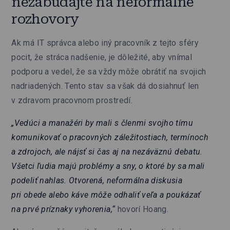
nezabúdajte na neformálne
rozhovory
Ak má IT správca alebo iný pracovník z tejto sféry
pocit, že stráca nadšenie, je dôležité, aby vnímal
podporu a vedel, že sa vždy môže obrátiť na svojich
nadriadených. Tento stav sa však dá dosiahnuť len
v zdravom pracovnom prostredí.
„Vedúci a manažéri by mali s členmi svojho tímu
komunikovať o pracovných záležitostiach, termínoch
a zdrojoch, ale nájsť si čas aj na nezáväznú debatu.
Všetci ľudia majú problémy a sny, o ktoré by sa mali
podeliť nahlas. Otvorená, neformálna diskusia
pri obede alebo káve môže odhaliť veľa a poukázať
na prvé príznaky vyhorenia,“
hovorí Hoang.