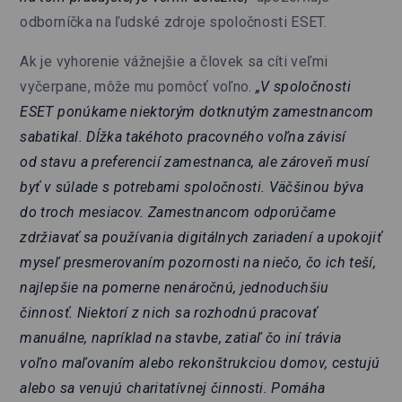
odborníčka na ľudské zdroje spoločnosti ESET.
Ak je vyhorenie vážnejšie a človek sa cíti veľmi
vyčerpane, môže mu pomôcť voľno.
„V spoločnosti
ESET ponúkame niektorým dotknutým zamestnancom
sabatikal. Dĺžka takéhoto pracovného voľna závisí
od stavu a preferencií zamestnanca, ale zároveň musí
byť v súlade s potrebami spoločnosti. Väčšinou býva
do troch mesiacov. Zamestnancom odporúčame
zdržiavať sa používania digitálnych zariadení a upokojiť
myseľ presmerovaním pozornosti na niečo, čo ich teší,
najlepšie na pomerne nenáročnú, jednoduchšiu
činnosť. Niektorí z nich sa rozhodnú pracovať
manuálne, napríklad na stavbe, zatiaľ čo iní trávia
voľno maľovaním alebo rekonštrukciou domov, cestujú
alebo sa venujú charitatívnej činnosti. Pomáha