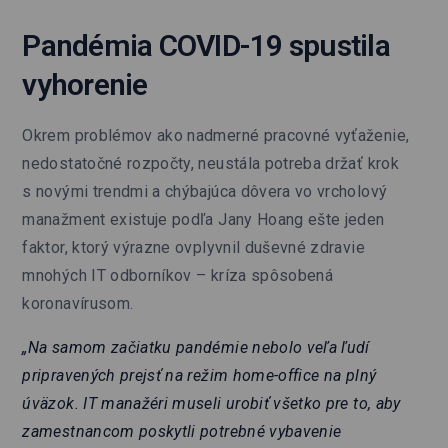
Pandémia COVID-19 spustila
vyhorenie
Okrem problémov ako nadmerné pracovné vyťaženie,
nedostatočné rozpočty, neustála potreba držať krok
s novými trendmi a chýbajúca dôvera vo vrcholový
manažment existuje podľa Jany Hoang ešte jeden
faktor, ktorý výrazne ovplyvnil duševné zdravie
mnohých IT odborníkov – kríza spôsobená
koronavírusom.
„Na samom začiatku pandémie nebolo veľa ľudí
pripravených prejsť na režim home-office na plný
úväzok. IT manažéri museli urobiť všetko pre to, aby
zamestnancom poskytli potrebné vybavenie