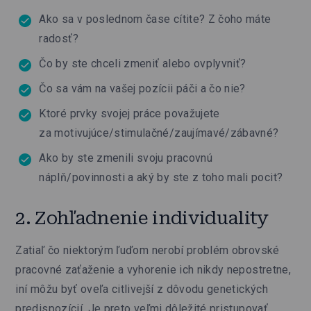
Ako sa v poslednom čase cítite? Z čoho máte
radosť?
Čo by ste chceli zmeniť alebo ovplyvniť?
Čo sa vám na vašej pozícii páči a čo nie?
Ktoré prvky svojej práce považujete
za motivujúce/stimulačné/zaujímavé/zábavné?
Ako by ste zmenili svoju pracovnú
náplň/povinnosti a aký by ste z toho mali pocit?
2. Zohľadnenie individuality
Zatiaľ čo niektorým ľuďom nerobí problém obrovské
pracovné zaťaženie a vyhorenie ich nikdy nepostretne,
iní môžu byť oveľa citlivejší z dôvodu genetických
predispozícií. Je preto veľmi dôležité pristupovať