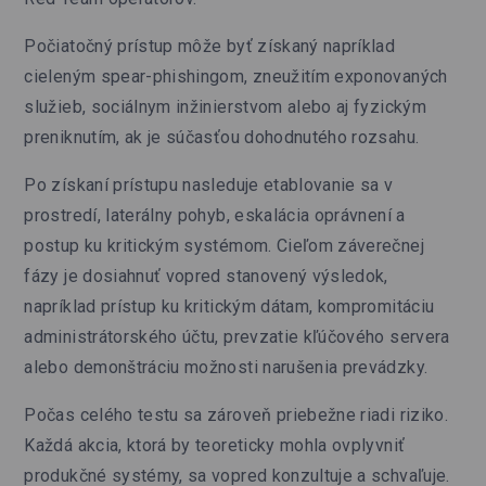
Počiatočný prístup môže byť získaný napríklad
cieleným spear-phishingom, zneužitím exponovaných
služieb, sociálnym inžinierstvom alebo aj fyzickým
preniknutím, ak je súčasťou dohodnutého rozsahu.
Po získaní prístupu nasleduje etablovanie sa v
prostredí, laterálny pohyb, eskalácia oprávnení a
postup ku kritickým systémom. Cieľom záverečnej
fázy je dosiahnuť vopred stanovený výsledok,
napríklad prístup ku kritickým dátam, kompromitáciu
administrátorského účtu, prevzatie kľúčového servera
alebo demonštráciu možnosti narušenia prevádzky.
Počas celého testu sa zároveň priebežne riadi riziko.
Každá akcia, ktorá by teoreticky mohla ovplyvniť
produkčné systémy, sa vopred konzultuje a schvaľuje.