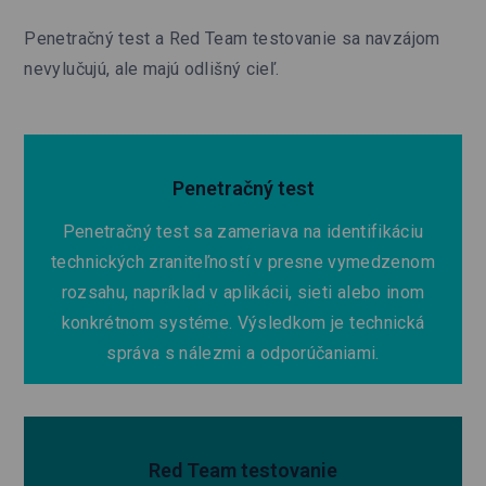
Penetračný test a Red Team testovanie sa navzájom
nevylučujú, ale majú odlišný cieľ.
Penetračný test
Penetračný test sa zameriava na identifikáciu
technických zraniteľností v presne vymedzenom
rozsahu, napríklad v aplikácii, sieti alebo inom
konkrétnom systéme. Výsledkom je technická
správa s nálezmi a odporúčaniami.
Red Team testovanie