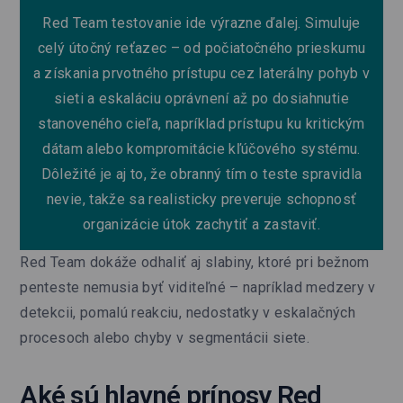
Red Team testovanie ide výrazne ďalej. Simuluje
celý útočný reťazec – od počiatočného prieskumu
a získania prvotného prístupu cez laterálny pohyb v
sieti a eskaláciu oprávnení až po dosiahnutie
stanoveného cieľa, napríklad prístupu ku kritickým
dátam alebo kompromitácie kľúčového systému.
Dôležité je aj to, že obranný tím o teste spravidla
nevie, takže sa realisticky preveruje schopnosť
organizácie útok zachytiť a zastaviť.
Red Team dokáže odhaliť aj slabiny, ktoré pri bežnom
penteste nemusia byť viditeľné – napríklad medzery v
detekcii, pomalú reakciu, nedostatky v eskalačných
procesoch alebo chyby v segmentácii siete.
Aké sú hlavné prínosy Red