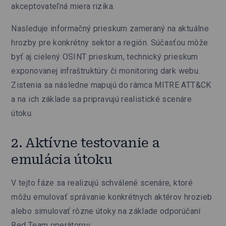
akceptovateľná miera rizika.
Nasleduje informačný prieskum zameraný na aktuálne
hrozby pre konkrétny sektor a región. Súčasťou môže
byť aj cielený OSINT prieskum, technický prieskum
exponovanej infraštruktúry či monitoring dark webu.
Zistenia sa následne mapujú do rámca MITRE ATT&CK
a na ich základe sa pripravujú realistické scenáre
útoku.
2. Aktívne testovanie a
emulácia útoku
V tejto fáze sa realizujú schválené scenáre, ktoré
môžu emulovať správanie konkrétnych aktérov hrozieb
alebo simulovať rôzne útoky na základe odporúčaní
Red Team operátorov.