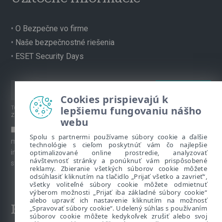
•
O Bezpečne vo firme
•
Naše bezpečnostné riešenia
•
ESET Security Days
Cookies prispievajú k
lepšiemu fungovaniu nášho
Túto stránku chráni reCAPTCHA, platia
Pravidlá ochrany súkromia
a
Zmluvné podmienky
spoločnosti Google.
webu
Súhlasím s prihlásením na odber newslettera a ďalších
Spolu s partnermi používame súbory cookie a ďalšie
marketingových materiálov prostredníctvom emailu. Viac
technológie s cieľom poskytnúť vám čo najlepšie
optimalizované online prostredie, analyzovať
informácií o spracúvaní osobných údajov je k dispozícii na
návštevnosť stránky a ponúknuť vám prispôsobené
stránke venovanej
Ochrane súkromia
.
reklamy. Zbieranie všetkých súborov cookie môžete
odsúhlasiť kliknutím na tlačidlo „Prijať všetko a zavrieť“,
všetky voliteľné súbory cookie môžete odmietnuť
výberom možnosti „Prijať iba základné súbory cookie“
alebo upraviť ich nastavenie kliknutím na možnosť
Kontakt
„Spravovať súbory cookie“. Udelený súhlas s používaním
súborov cookie môžete kedykoľvek zrušiť alebo svoj