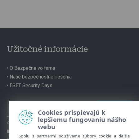
Užitočné informácie
•
O Bezpečne vo firme
•
Naše bezpečnostné riešenia
•
ESET Security Days
Cookies prispievajú k
lepšiemu fungovaniu nášho
Túto stránku chráni reCAPTCHA, platia
Pravidlá ochrany súkromia
a
Zmluvné podmienky
spoločnosti Google.
webu
Súhlasím s prihlásením na odber newslettera a ďalších
Spolu s partnermi používame súbory cookie a ďalšie
marketingových materiálov prostredníctvom emailu. Viac