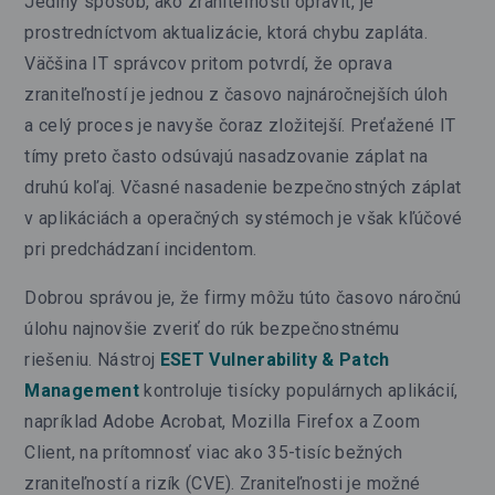
Jediný spôsob, ako zraniteľnosti opraviť, je
prostredníctvom aktualizácie, ktorá chybu zapláta.
Väčšina IT správcov pritom potvrdí, že oprava
zraniteľností je jednou z časovo najnáročnejších úloh
a celý proces je navyše čoraz zložitejší. Preťažené IT
tímy preto často odsúvajú nasadzovanie záplat na
druhú koľaj. Včasné nasadenie bezpečnostných záplat
v aplikáciách a operačných systémoch je však kľúčové
pri predchádzaní incidentom.
Dobrou správou je, že firmy môžu túto časovo náročnú
úlohu najnovšie zveriť do rúk bezpečnostnému
riešeniu. Nástroj
ESET Vulnerability & Patch
Management
kontroluje tisícky populárnych aplikácií,
napríklad Adobe Acrobat, Mozilla Firefox a Zoom
Client, na prítomnosť viac ako 35-tisíc bežných
zraniteľností a rizík (CVE). Zraniteľnosti je možné