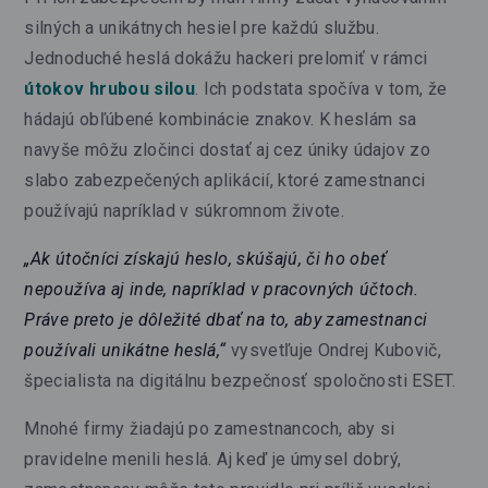
silných a unikátnych hesiel pre každú službu.
Jednoduché heslá dokážu hackeri prelomiť v rámci
útokov hrubou silou
. Ich podstata spočíva v tom, že
hádajú obľúbené kombinácie znakov. K heslám sa
navyše môžu zločinci dostať aj cez úniky údajov zo
slabo zabezpečených aplikácií, ktoré zamestnanci
používajú napríklad v súkromnom živote.
„Ak útočníci získajú heslo, skúšajú, či ho obeť
nepoužíva aj inde, napríklad v pracovných účtoch.
Práve preto je dôležité dbať na to, aby zamestnanci
používali unikátne heslá,“
vysvetľuje Ondrej Kubovič,
špecialista na digitálnu bezpečnosť spoločnosti ESET.
Mnohé firmy žiadajú po zamestnancoch, aby si
pravidelne menili heslá. Aj keď je úmysel dobrý,