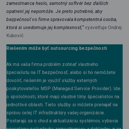
zamestnanca heslo, samotný softvér bez ďalších
opatrení jej nepomôže. Je preto potrebné, aby
bezpečnosť vo firme spravovala kompetentná osoba,
ktorá si uvedomuje jej komplexnosť,“
vysvetľuje Ondrej
Kubovič.
Riešením môže byť outsourcing bezpečnosti
Ak má vaša firma problém zohnať vlastného
špecialistu na IT bezpečnosť, alebo si ho nemôžete
dovoliť, riešením je využiť služby externých
poskytovateľov MSP (Managed Service Provider). Ide
o spoločnosti, ktoré majú vlastné tímy špecialistov na
jednotlivé oblasti. Tieto služby si môžete prenajať na
správu celej IT infraštruktúry vašej organizácie.
Postarajú sa o chod a aktualizáciu systémov, vybavia
operatívne požiadavky zamestnancov a dohliadnu aj na