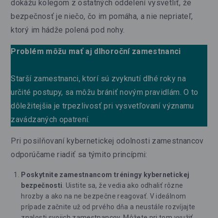
dokážu kolegom z ostatných oddelení vysvetliť, že
bezpečnosť je niečo, čo im pomáha, a nie nepriateľ,
ktorý im hádže polená pod nohy.
Problém môžu mať aj dlhoroční zamestnanci
Starší zamestnanci, ktorí sú zvyknutí dlhé roky na
určité postupy, sa môžu brániť novým pravidlám. O to
dôležitejšia je trpezlivosť pri vysvetľovaní významu
zavádzaných opatrení.
Pri posilňovaní kybernetickej odolnosti zamestnancov
odporúčame riadiť sa týmito princípmi:
Poskytnite zamestnancom tréningy kybernetickej
bezpečnosti
. Uistite sa, že vedia ako odhaliť rôzne
hrozby a ako na ne bezpečne reagovať. V ideálnom
prípade začnite už od prvého dňa a neustále rozvíjajte
znalosti svojich zamestnancov. Môžete pri tom využiť