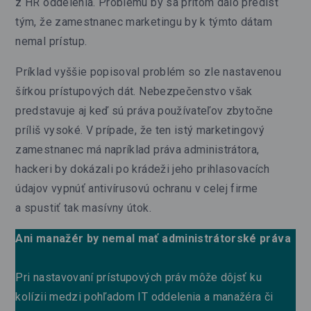
z HR oddelenia. Problému by sa pritom dalo predísť
tým, že zamestnanec marketingu by k týmto dátam
nemal prístup.
Príklad vyššie popisoval problém so zle nastavenou
šírkou prístupových dát. Nebezpečenstvo však
predstavuje aj keď sú práva používateľov zbytočne
príliš vysoké. V prípade, že ten istý marketingový
zamestnanec má napríklad práva administrátora,
hackeri by dokázali po krádeži jeho prihlasovacích
údajov vypnúť antivírusovú ochranu v celej firme
a spustiť tak masívny útok.
Ani manažér by nemal mať administrátorské práva
Pri nastavovaní prístupových práv môže dôjsť ku
kolízii medzi pohľadom IT oddelenia a manažéra či