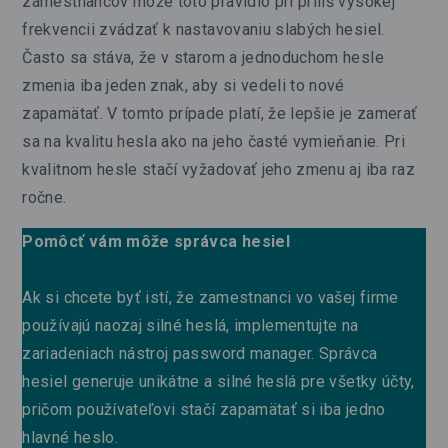
zamestnancov môže toto pravidlo pri príliš vysokej
frekvencii zvádzať k nastavovaniu slabých hesiel.
Často sa stáva, že v starom a jednoduchom hesle
zmenia iba jeden znak, aby si vedeli to nové
zapamätať. V tomto prípade platí, že lepšie je zamerať
sa na kvalitu hesla ako na jeho časté vymieňanie. Pri
kvalitnom hesle stačí vyžadovať jeho zmenu aj iba raz
ročne.
Pomôcť vám môže správca hesiel
Ak si chcete byť istí, že zamestnanci vo vašej firme
používajú naozaj silné heslá, implementujte na
zariadeniach nástroj password manager. Správca
hesiel generuje unikátne a silné heslá pre všetky účty,
pričom používateľovi stačí zapamätať si iba jedno
hlavné heslo.