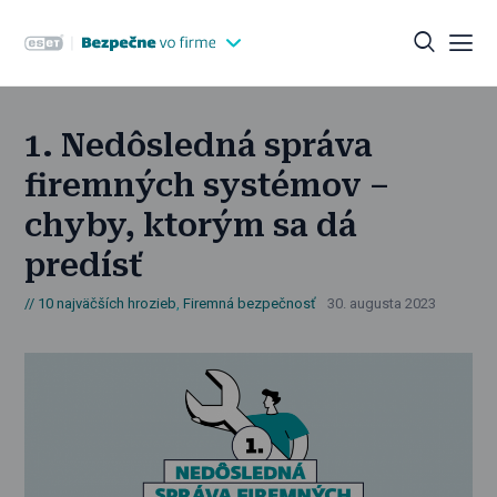
1. Nedôsledná správa
firemných systémov –
chyby, ktorým sa dá
predísť
10 najväčších hrozieb
,
Firemná bezpečnosť
30. augusta 2023