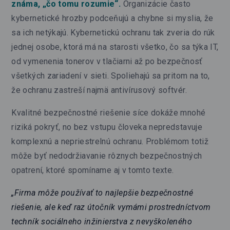
známa, „čo tomu rozumie“.
Organizácie často
kybernetické hrozby podceňujú a chybne si myslia, že
sa ich netýkajú. Kybernetickú ochranu tak zveria do rúk
jednej osobe, ktorá má na starosti všetko, čo sa týka IT,
od vymenenia tonerov v tlačiarni až po bezpečnosť
všetkých zariadení v sieti. Spoliehajú sa pritom na to,
že ochranu zastreší najmä antivírusový softvér.
Kvalitné bezpečnostné riešenie síce dokáže mnohé
riziká pokryť, no bez vstupu človeka nepredstavuje
komplexnú a nepriestrelnú ochranu. Problémom totiž
môže byť nedodržiavanie rôznych bezpečnostných
opatrení, ktoré spomíname aj v tomto texte.
„Firma môže používať to najlepšie bezpečnostné
riešenie, ale keď raz útočník vymámi prostredníctvom
techník sociálneho inžinierstva z nevyškoleného