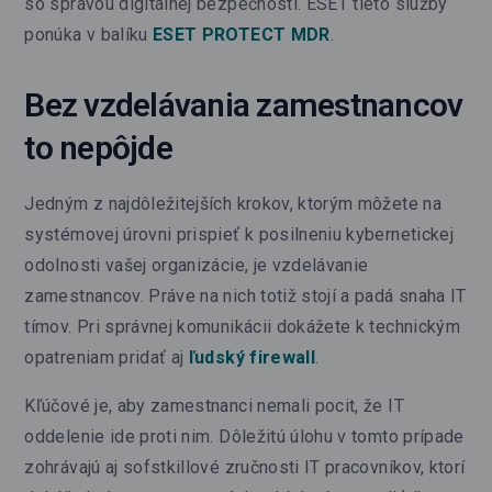
so správou digitálnej bezpečnosti. ESET tieto služby
ponúka v balíku
ESET PROTECT MDR
.
Bez vzdelávania zamestnancov
to nepôjde
Jedným z najdôležitejších krokov, ktorým môžete na
systémovej úrovni prispieť k posilneniu kybernetickej
odolnosti vašej organizácie, je vzdelávanie
zamestnancov. Práve na nich totiž stojí a padá snaha IT
tímov. Pri správnej komunikácii dokážete k technickým
opatreniam pridať aj
ľudský firewall
.
Kľúčové je, aby zamestnanci nemali pocit, že IT
oddelenie ide proti nim. Dôležitú úlohu v tomto prípade
zohrávajú aj sofstkillové zručnosti IT pracovníkov, ktorí