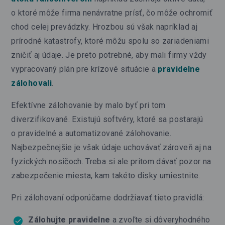
o ktoré môže firma nenávratne prísť, čo môže ochromiť
chod celej prevádzky. Hrozbou sú však napríklad aj
prírodné katastrofy, ktoré môžu spolu so zariadeniami
zničiť aj údaje. Je preto potrebné, aby mali firmy vždy
vypracovaný plán pre krízové situácie a
pravidelne
zálohovali
.
Efektívne zálohovanie by malo byť pri tom
diverzifikované. Existujú softvéry, ktoré sa postarajú
o pravidelné a automatizované zálohovanie.
Najbezpečnejšie je však údaje uchovávať zároveň aj na
fyzických nosičoch. Treba si ale pritom dávať pozor na
zabezpečenie miesta, kam takéto disky umiestnite.
Pri zálohovaní odporúčame dodržiavať tieto pravidlá:
Zálohujte pravidelne
a zvoľte si dôveryhodného