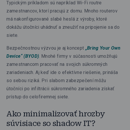
Typickým príkladom sú napríklad Wi-Fi routre
zamestnancov, ktorí pracujú z domu. Mnoho routerov
má nakonfigurované slabé heslá z výroby, ktoré
dokážu útočníci uhádnuť a zneužiť na pripojenie sa do
siete.
Bezpečnostnou výzvou je aj koncept
„Bring Your Own
Device“ (BYOD)
. Mnohé firmy v súčasnosti umožňujú
zamestnancom pracovať na svojich súkromných
zariadeniach. Aj keď ide o efektívne riešenie, prináša
so sebou riziká. Pri slabom zabezpečení môžu
útočníci po infiltrácii súkromného zariadenia získať
prístup do celofiremnej siete.
Ako minimalizovať hrozby
súvisiace so shadow IT?