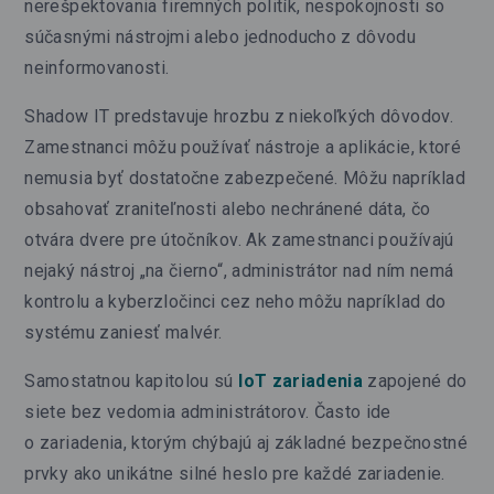
nerešpektovania firemných politík, nespokojnosti so
súčasnými nástrojmi alebo jednoducho z dôvodu
neinformovanosti.
Shadow IT predstavuje hrozbu z niekoľkých dôvodov.
Zamestnanci môžu používať nástroje a aplikácie, ktoré
nemusia byť dostatočne zabezpečené. Môžu napríklad
obsahovať zraniteľnosti alebo nechránené dáta, čo
otvára dvere pre útočníkov. Ak zamestnanci používajú
nejaký nástroj „na čierno“, administrátor nad ním nemá
kontrolu a kyberzločinci cez neho môžu napríklad do
systému zaniesť malvér.
Samostatnou kapitolou sú
IoT zariadenia
zapojené do
siete bez vedomia administrátorov. Často ide
o zariadenia, ktorým chýbajú aj základné bezpečnostné
prvky ako unikátne silné heslo pre každé zariadenie.