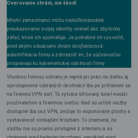
Overovanie chráni, nie škodí
Mnohí zamestnanci môžu niekoľkonásobné
preukazovanie svojej identity vnímať ako zbytočnú
záťaž, ktorá ich spomaľuje. Je potrebné im vysvetliť,
pred akými situáciami chráni dvojfaktorová
autentifikácia firmu a zdôrazniť im, že súčinnosťou
prispievajú ku kybernetickej odolnosti firmy.
Vhodnou formou ochrany je najmä pri práci na diaľku aj
sprístupnenie vybraných destinácií iba po prihlásení sa
na firemnú VPN sieť. Tá vytvára šifrovaný tunel medzi
používateľom a firemnou sieťou. Keď sú určité služby
dostupné iba cez VPN, znižuje to exponované plochy a
vystavenosť vonkajším hrozbám. To znamená, že
služby nie sú priamo prístupné z internetu a sú
chránené pred bežnými hrozbami, napríklad pred