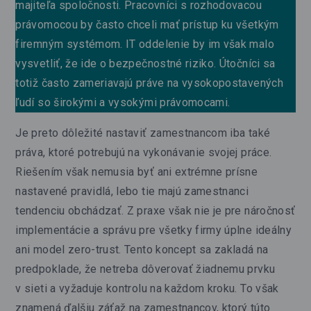
majiteľa spoločnosti. Pracovníci s rozhodovacou
právomocou by často chceli mať prístup ku všetkým
firemným systémom. IT oddelenie by im však malo
vysvetliť, že ide o bezpečnostné riziko. Útočníci sa
totiž často zameriavajú práve na vysokopostavených
ľudí so širokými a vysokými právomocami.
Je preto dôležité nastaviť zamestnancom iba také
práva, ktoré potrebujú na vykonávanie svojej práce.
Riešením však nemusia byť ani extrémne prísne
nastavené pravidlá, lebo tie majú zamestnanci
tendenciu obchádzať. Z praxe však nie je pre náročnosť
implementácie a správu pre všetky firmy úplne ideálny
ani model zero-trust. Tento koncept sa zakladá na
predpoklade, že netreba dôverovať žiadnemu prvku
v sieti a vyžaduje kontrolu na každom kroku. To však
znamená ďalšiu záťaž na zamestnancov, ktorý túto