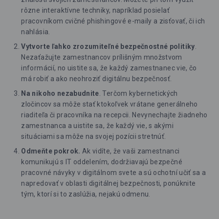
rôzne interaktívne techniky, napríklad posielať
pracovníkom cvičné phishingové e-maily a zisťovať, či ich
nahlásia.
Vytvorte ľahko zrozumiteľné bezpečnostné politiky
.
Nezaťažujte zamestnancov prílišným množstvom
informácií, no uistite sa, že každý zamestnanec vie, čo
má robiť a ako neohroziť digitálnu bezpečnosť.
Na nikoho nezabudnite
. Terčom kybernetických
zločincov sa môže stať ktokoľvek vrátane generálneho
riaditeľa či pracovníka na recepcii. Nevynechajte žiadneho
zamestnanca a uistite sa, že každý vie, s akými
situáciami sa môže na svojej pozícii stretnúť.
Odmeňte pokrok.
Ak vidíte, že vaši zamestnanci
komunikujú s IT oddelením, dodržiavajú bezpečné
pracovné návyky v digitálnom svete a sú ochotní učiť sa a
napredovať v oblasti digitálnej bezpečnosti, ponúknite
tým, ktorí si to zaslúžia, nejakú odmenu.