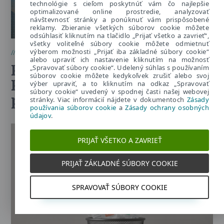
technológie s cieľom poskytnúť vám čo najlepšie
optimalizované online prostredie, analyzovať
návštevnosť stránky a ponúknuť vám prispôsobené
reklamy. Zbieranie všetkých súborov cookie môžete
odsúhlasiť kliknutím na tlačidlo „Prijať všetko a zavrieť“,
všetky voliteľné súbory cookie môžete odmietnuť
výberom možnosti „Prijať iba základné súbory cookie“
Dešifrujeme pre vás
,
Firemná bezpečnosť
20. júla 2026
alebo upraviť ich nastavenie kliknutím na možnosť
Práca snov či podvod?
„Spravovať súbory cookie“. Udelený súhlas s používaním
súborov cookie môžete kedykoľvek zrušiť alebo svoj
Pozor na falošné pracovné
výber upraviť, a to kliknutím na odkaz „Spravovať
súbory cookie“ uvedený v spodnej časti našej webovej
ponuky
stránky. Viac informácií nájdete v dokumentoch
Zásady
používania súborov cookie
a
Zásady ochrany osobných
údajov
.
PRIJAŤ VŠETKO A ZAVRIEŤ
PRIJAŤ ZÁKLADNÉ SÚBORY COOKIE
SPRAVOVAŤ SÚBORY COOKIE