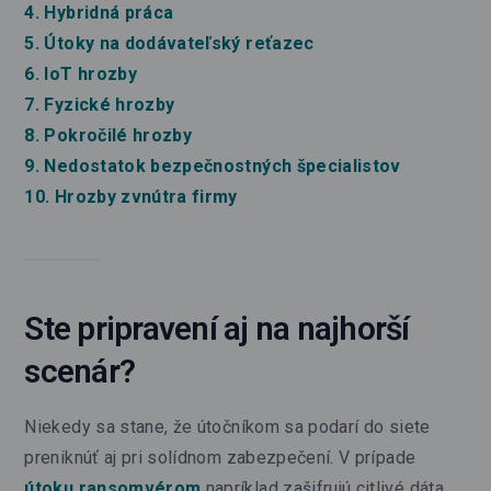
4. Hybridná práca
5. Útoky na dodávateľský reťazec
6. IoT hrozby
7. Fyzické hrozby
8. Pokročilé hrozby
9. Nedostatok bezpečnostných špecialistov
10. Hrozby zvnútra firmy
Ste pripravení aj na najhorší
scenár?
Niekedy sa stane, že útočníkom sa podarí do siete
preniknúť aj pri solídnom zabezpečení. V prípade
útoku ransomvérom
napríklad zašifrujú citlivé dáta,