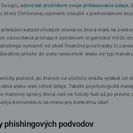
 Googlu,
odovzdal útočníkom svoje prihlasovacie údaje
, 
i, ktorú Clintonovej oponenti zneužili v predvolebnom boji
o príkladov katastrofických scenárov, ktoré mala na sved
rem odovzdania prístupu k systémom organizácií môžu úto
hishingu vymámiť od obetí finančné prostriedky či zanie
kodlivej prílohy do siete ransomvér alebo iný typ malvéru
netický podvod, pri ktorom sa útočníci snažia vylákať od 
atobné alebo inak citlivé údaje. Takáto psychologická ma
-mailovej správy, ktorá cieli na tisícky ľudí až po presne ci
našijú komunikáciu na mieru pre konkrétnu obeť.
y phishingových podvodov