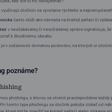
užba, keď ste si nič neobjednali?
k
využívajú útočníci na vyvolanie rýchleho a nepremyslené
 ponuka
často slúži ako návnada na krádež peňazí či vyláka
dkaz
v neočakávanej či nevyžiadanej správe signalizuje, že
ostať k škodlivému obsahu.
a
je v súčasnosti doménou podvodov, na ktorých si útočníci
ng poznáme?
hishing
ou phishingu, s ktorou sa stretol pravdepodobne každý p
Pri tomto type phishingu sa útočník pokúša získať od ná
e, ktoré môže zneužiť na krádež peňazí alebo získanie pr