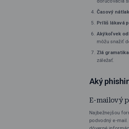
doručovacia sl
Časový nátla
Príliš lákavá
Akýkoľvek o
môžu snažiť d
Zlá gramatik
záležať.
Aký phishi
E-mailový p
Najbežnejšou form
podvodný e-mail. 
dôverné informáci