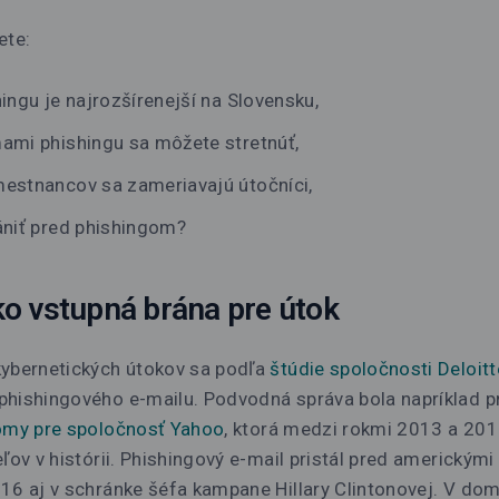
ete:
hingu je najrozšírenejší na Slovensku,
ami phishingu sa môžete stretnúť,
estnancov sa zameriavajú útočníci,
ániť pred phishingom?
ko vstupná brána pre útok
kybernetických útokov sa podľa
štúdie spoločnosti Deloitt
phishingového e-mailu. Podvodná správa bola napríklad 
omy pre spoločnosť Yahoo
, ktorá medzi rokmi 2013 a 201
eľov v histórii. Phishingový e-mail pristál pred americkým
16 aj v schránke šéfa kampane Hillary Clintonovej. V dom