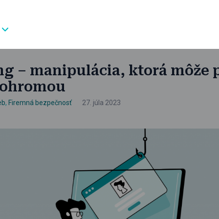
ng – manipulácia, ktorá môže 
pohromou
eb
,
Firemná bezpečnosť
27. júla 2023