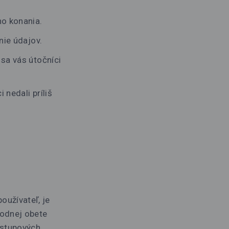
ho konania.
nie údajov.
 sa vás útočníci
 nedali príliš
oužívateľ, je
hodnej obete
ístupových