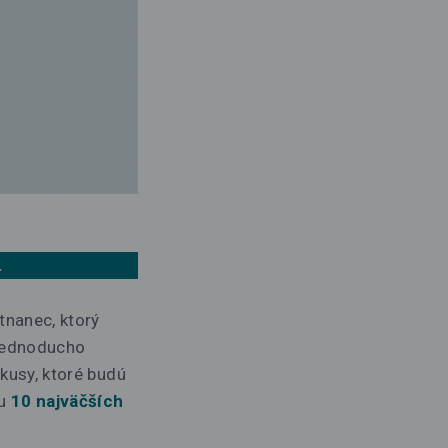
.
tnanec, ktorý
 jednoducho
okusy, ktoré budú
ku
10 najväčších