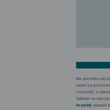
Na začiatku ničiv
naletí na podvod
rozoznať, s nástu
takmer na nerozo
hrozieb
obsadil p