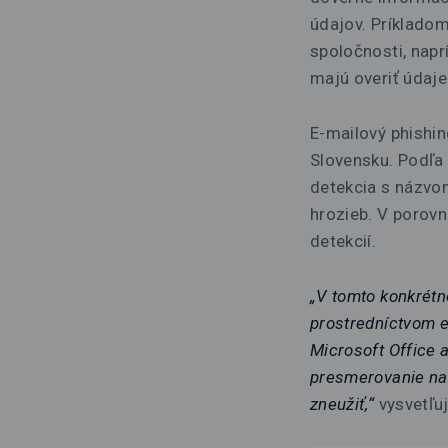
údajov. Príklado
spoločnosti, napr
majú overiť údaje
E-mailový phishin
Slovensku. Podľa
detekcia s názvo
hrozieb. V porov
detekcií.
„V tomto konkrétn
prostredníctvom e
Microsoft Office a
presmerovanie na 
zneužiť,“
vysvetľuj