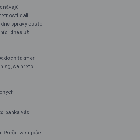
konávajú
etnosti dali
vodné správy často
níci dnes už
.
ípadoch takmer
ing, sa preto
nohých
ako banka vás
. Prečo vám píše