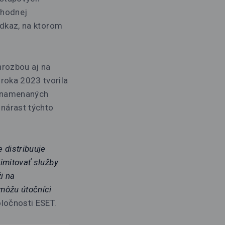
yhodnej
 odkaz, na ktorom
hrozbou aj na
 roka 2023 tvorila
aznamenaných
nárast týchto
 distribuuje
 imitovať služby
i na
 môžu útočníci
oločnosti ESET.