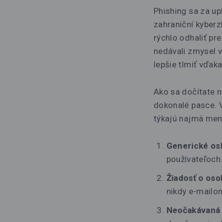
Phishing sa za u
zahraniční kyberz
rýchlo odhaliť pr
nedávali zmysel v
lepšie tlmiť vďak
Ako sa dočítate n
dokonalé pasce. 
týkajú najmä men
Generické os
používateľoch
Žiadosť o os
nikdy e-mailom
Neočakávaná