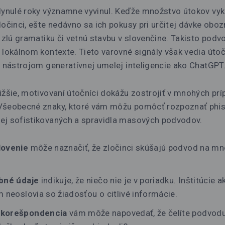
plynulé roky významne vyvinul. Keďže množstvo útokov vy
ločinci, ešte nedávno sa ich pokusy pri určitej dávke obozr
e zlú gramatiku či vetnú stavbu v slovenčine. Takisto pod
 lokálnom kontexte. Tieto varovné signály však vedia útoč
a nástrojom generatívnej umelej inteligencie ako ChatGPT
ižšie, motivovaní útočníci dokážu zostrojiť v mnohých pr
Všeobecné znaky, ktoré vám môžu pomôcť rozpoznať phish
ej sofistikovaných a spravidla masových podvodov.
lovenie
môže naznačiť, že zločinci skúšajú podvod na m
.
obné údaje
indikuje, že niečo nie je v poriadku. Inštitúcie 
 neoslovia so žiadosťou o citlivé informácie.
 korešpondencia
vám môže napovedať, že čelíte podvodu