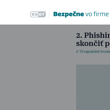
2. Phishi
skončiť 
10 najväčších hrozi