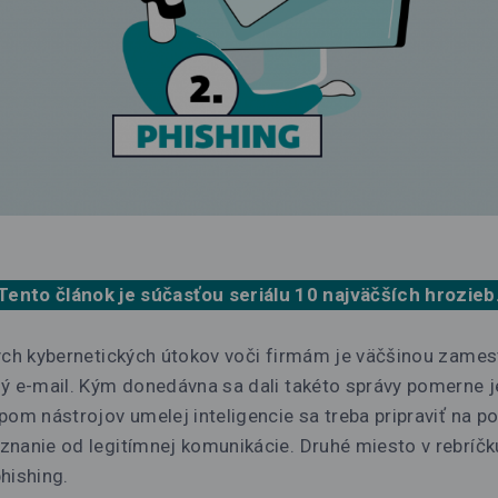
Tento článok je súčasťou seriálu
10 najväčších hrozieb
ých kybernetických útokov voči firmám je väčšinou zames
ný e-mail. Kým donedávna sa dali takéto správy pomerne
pom nástrojov umelej inteligencie sa treba pripraviť na p
znanie od legitímnej komunikácie. Druhé miesto v rebríč
hishing.