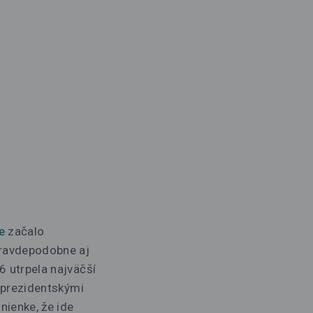
e
začalo
pravdepodobne aj
6 utrpela najväčší
i prezidentskými
nienke, že ide