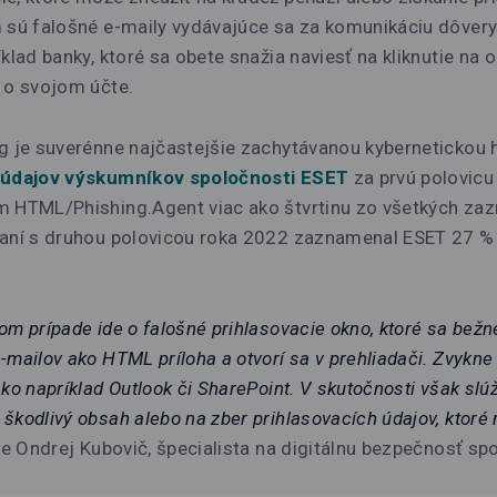
m sú falošné e-maily vydávajúce sa za komunikáciu dôver
íklad banky, ktoré sa obete snažia naviesť na kliknutie na
 o svojom účte.
g je suverénne najčastejšie zachytávanou kybernetickou 
údajov výskumníkov spoločnosti ESET
za prvú polovicu
m HTML/Phishing.Agent viac ako štvrtinu zo všetkých z
naní s druhou polovicou roka 2022 zaznamenal ESET 27 % 
om prípade ide o falošné prihlasovacie okno, ktoré sa bežne
-mailov ako HTML príloha a otvorí sa v prehliadači. Zvykne
ko napríklad Outlook či SharePoint. V skutočnosti však slúž
škodlivý obsah alebo na zber prihlasovacích údajov, ktoré
e Ondrej Kubovič, špecialista na digitálnu bezpečnosť sp