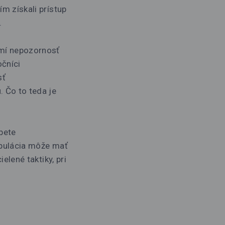
čím získali prístup
.
omí nepozornosť
čníci
sť
. Čo to teda je
obete
nipulácia môže mať
elené taktiky, pri