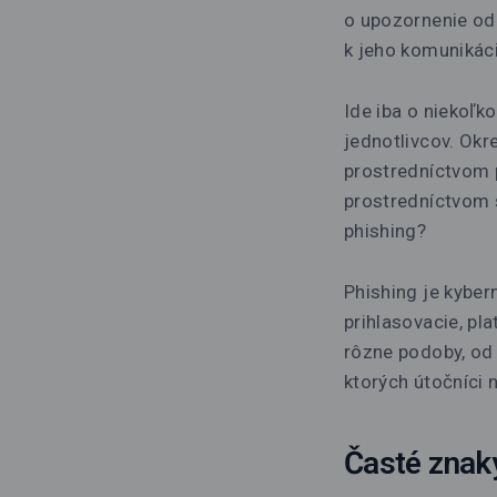
o upozornenie od
k jeho komunikáci
Ide iba o niekoľk
jednotlivcov. Ok
prostredníctvom p
prostredníctvom š
phishing?
Phishing je kyber
prihlasovacie, pl
rôzne podoby, od e
ktorých útočníci 
Časté znak