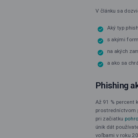
V článku sa dozvi
Aký typ phis
s akými form
na akých zam
a ako sa chr
Phishing a
Až 91 % percent 
prostredníctvom 
pri začiatku
pohr
únik dát používat
voľbami v roku 20